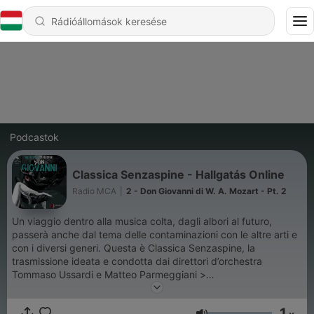
Podcastok
Classica Senzaspine - Hallgatás Online
Radio MCA
|
2 - Don Giovanni di W. A. Mozart - Pt. 2
Un viaggio dentro alla musica colta, dagli albori al futuro,
passerà anche dal tema delle contaminazioni con le altre arti e
con i diversi generi. Questa è Classica Senzaspine, la
trasmissione ideata e condotta dai direttori d’orchestra
Tommaso Ussardi e Matteo Parmeggiani >
https://www.senzaspine.com
1