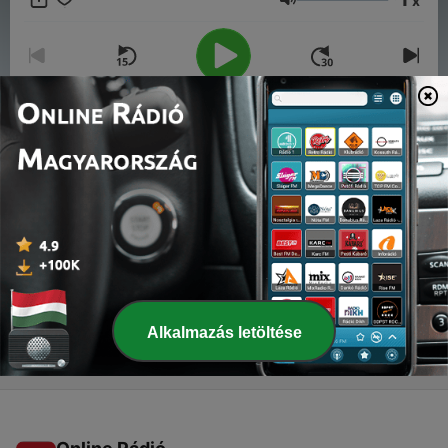
x
Hangerő
00:00
00:00
Epizódok
-
2
Don Giovanni di W. A. Mozart - Pt. 2
02 nov. 2021
-
1
Don Giovanni di W. A. Mozart - Pt. 1
02 nov. 2021
Alkalmazás letöltése