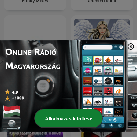
Funky Mixes
Defected Radio
PHONK BUT 8D AUDIO
Hedkandi Radio
Alkalmazás letöltése