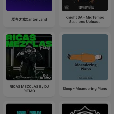
Knight SA - MidTempo
爱粤之城CantonLand
Sessions Uploads
RICAS MEZCLAS By DJ
Sleep - Meandering Piano
RITMO