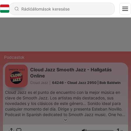
Podcastok
Cloud Jazz Smooth Jazz - Hallgatás
Online
Cloud Jazz
|
64246 - Cloud Jazz 2950 | Bob Baldwin
Cloud Jazz es el punto de encuentro con la mejor música en
clave de Smooth Jazz. Los artistas más destacados, sus
novedades y los clásicos de este género... Sonido ideal para
cualquier momento del día. Dirige y presenta Esteban Novillo.
Podcast in Spanish dedicated to Smooth Jazz music. One hour
with the best discographic news and classics of the last
decades.
1