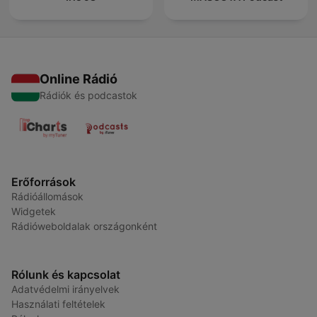
Online Rádió
Rádiók és podcastok
Erőforrások
Rádióállomások
Widgetek
Rádióweboldalak országonként
Rólunk és kapcsolat
Adatvédelmi irányelvek
Használati feltételek