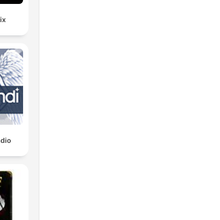
ix
dio