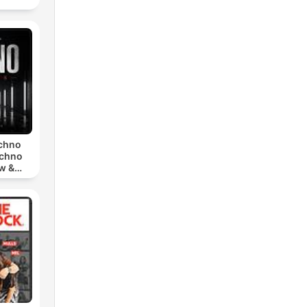
echno
echno
w &
chno