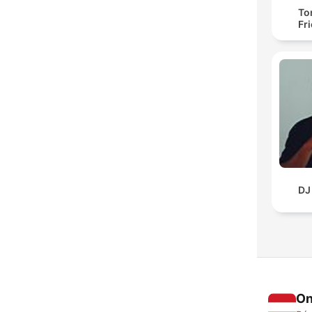
To
Fr
DJ
On