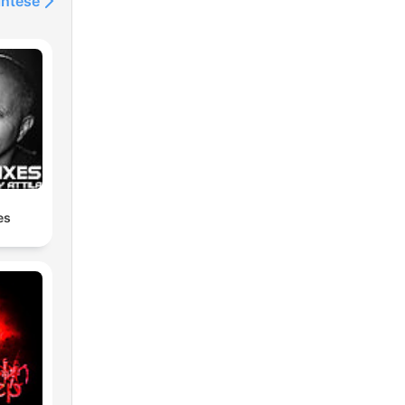
intése
es