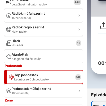
446
Legtöbbet hallgatott rádiók
Rádiók műfaj szerint
15 zenei műfaj
Rádiók régió szerint
Helyi rádiók
Hírek
17
Hírrádiók
Ajánlottak
A legjobb rádiók listája
00
Podcastok
Top podcastok
50
Legnépszerűbb podcastok
Podcastok műfaj szerint
18 témaműfaj
Epizód
Zene