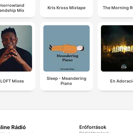
morrowland
Kris Kross Mixtape
The Morning 
iendship Mix
Sleep - Meandering
 LOFT Mixes
En Adorac
Piano
line Rádió
Erőforrások