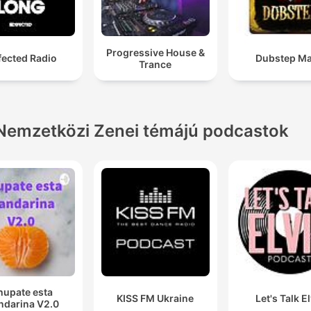
Progressive House &
fected Radio
Dubstep Ma
Trance
Nemzetközi Zenei témájú podcastok
hupate esta
KISS FM Ukraine
Let's Talk E
darina V2.0