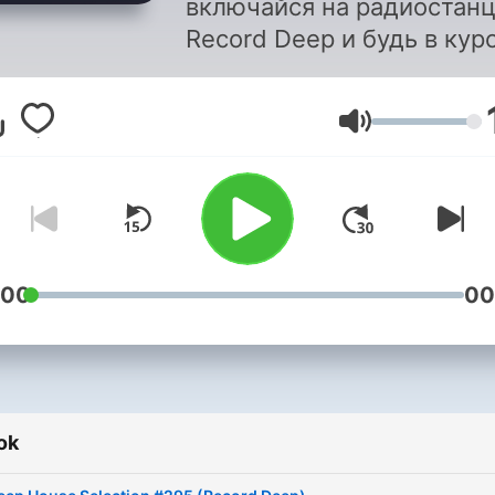
включайся на радиостан
Record Deep и будь в кур
лучших deep house
композиций этой недели!
Hangerő
:00
00
ok