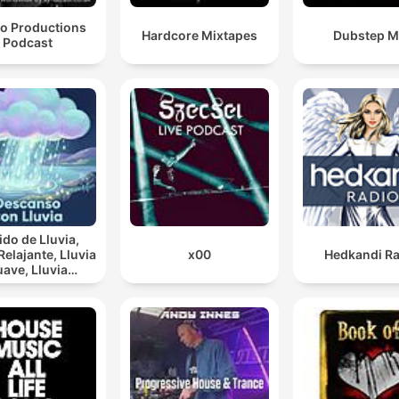
eo Productions
Hardcore Mixtapes
Dubstep M
Podcast
do de Lluvia,
lajante, Lluvia
x00
Hedkandi Ra
ve, Lluvia
rna, Descanso
Con Lluvia