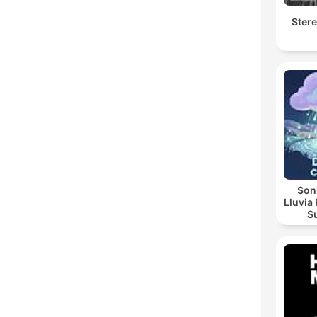
Ster
Soni
Lluvia Re
Sua
Noctu