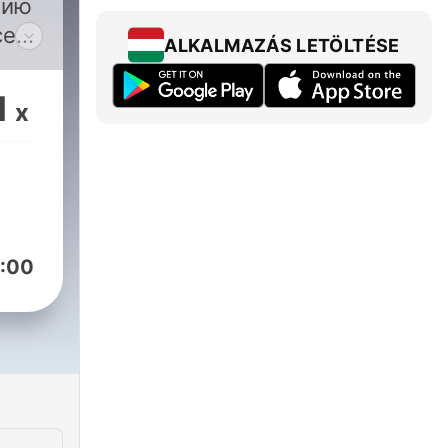
цию
се
ALKALMAZÁS LETÖLTÉSE
1
x
:00