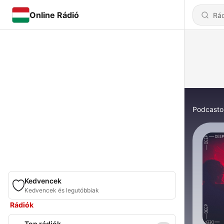
Online Rádió
Podcasto
Kedvencek
Kedvencek és legutóbbiak
Rádiók
Top rádiók