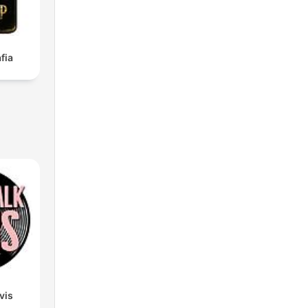
fia
lvis