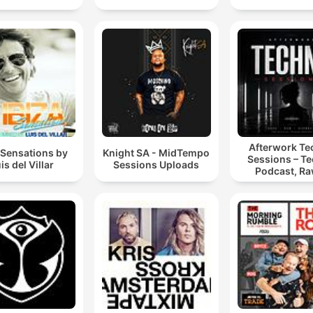
Afterwork T
 Sensations by
Knight SA - MidTempo
Sessions – T
is del Villar
Sessions Uploads
Podcast, Ra
Hypnotic Te
Mixes