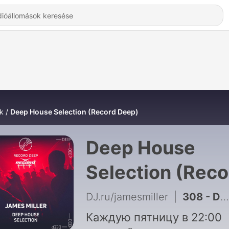
k
Deep House Selection (Record Deep)
Deep House
Selection (Reco
Deep) - Hallgat
DJ.ru/jamesmiller
|
308 - Deep House Selection #295 (Record Deep)
Online
Каждую пятницу в 22:00