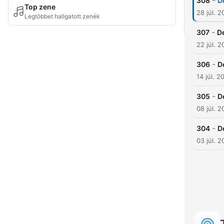
-
308
D
Top zene
28 júl. 
Legtöbbet hallgatott zenék
-
307
D
22 júl. 
-
306
D
14 júl. 2
-
305
D
08 júl. 
-
304
D
03 júl. 