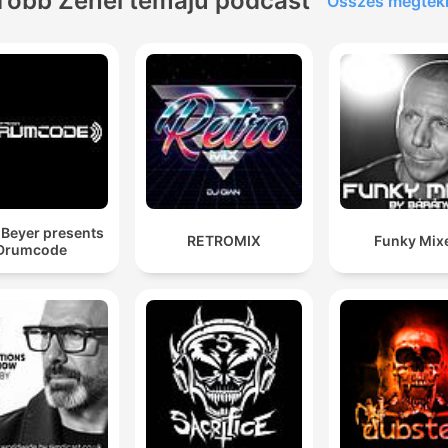
Több Zenei témájú podcast
Összes megtek
Beyer presents
RETROMIX
Funky Mix
Drumcode