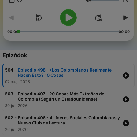
1
x
new and practical words for everyday living. Andrea
Hangerő
(Colombian Spanish Teacher) and Nate (American with
fluency) usually engage in lively conversations that run around
30 min long each episode. At times, they bring in a native
Spanish speaker for an interview. From time to time Andrea
corrects Nate's pronunciation mistakes. We hope you like our
00:00
00:00
Podcast! :) Check out our site at https://www.espanolistos.com
and let us know what topic you want us to discuss next!
Epizódok
-
504
Episodio 498 – ¿Los Colombianos Realmente
Hacen Esto? 10 Cosas
07 aug. 2026
-
503
Episodio 497 - 20 Cosas Más Extrañas de
Colombia (Según un Estadounidense)
30 júl. 2026
-
502
Episodio 496 - 4 Líderes Sociales Colombianos y
Nuevo Club de Lectura
26 júl. 2026