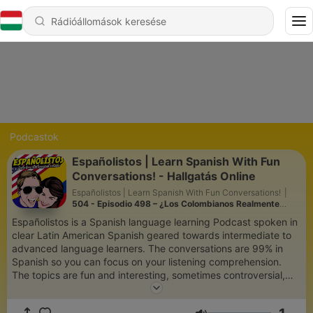
Podcastok
Españolistos | Learn Spanish With Fun
Conversations! - Hallgatás Online
Españolistos | Learn Spanish With Fun Conversations!
|
504 - Episodio 498 – ¿Los Colombianos Realmente
Hacen Esto? 10 Cosas
Españolistos is a Spanish language learning Podcast spoken in
clear Latin American Spanish geared towards intermediate to
advanced language learners. The conversations are 99% in
Spanish so you can focus on your listening comprehension.
The topics are fun and interesting, sometimes controversial,
and always educational. We believe that discussing deep and
meaningful topics will increase your vocabulary as you learn