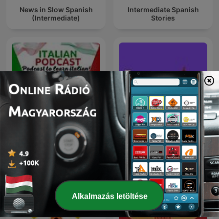
News in Slow Spanish
Intermediate Spanish
(Intermediate)
Stories
ITALIA ITALIANI E
Easy English Stories -
ITALIANERIE - Italian
English Listening &
language podcast
Vocabulary
Alkalmazás letöltése