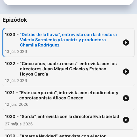
Epizódok
-
1033
"Detrás de la lluvia", entrevista con la directora
Valeria Sarmiento y la actriz y productora
Chamila Rodríguez
13 júl. 2026
-
1032
"Cinco años, cuatro meses", entrevista con los
directores Juan Miguel Gelacio y Esteban
Hoyos García
12 júl. 2026
-
1031
"Este cuerpo mío", intrevista con el codirector y
coprotagonista Afioco Gnecco
12 jún. 2026
-
1030
“Sorda”, entrevista con la directora Eva Libertad
27 május 2026
-
1029
“Amarga Navidad”, entrevista con el actor