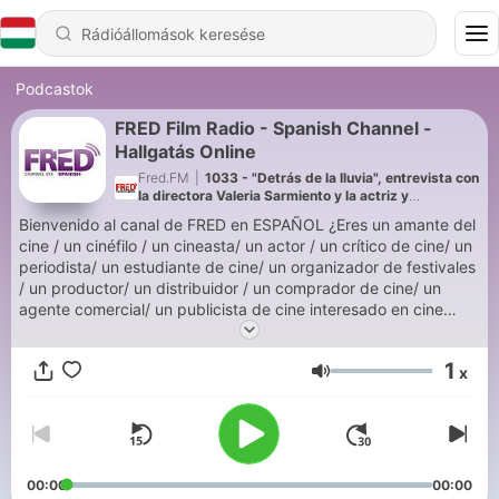
Podcastok
FRED Film Radio - Spanish Channel -
Hallgatás Online
Fred.FM
|
1033 - "Detrás de la lluvia", entrevista con
la directora Valeria Sarmiento y la actriz y
productora Chamila Rodríguez
Bienvenido al canal de FRED en ESPAÑOL ¿Eres un amante del
cine / un cinéfilo / un cineasta/ un actor / un crítico de cine/ un
periodista/ un estudiante de cine/ un organizador de festivales
/ un productor/ un distribuidor / un comprador de cine/ un
agente comercial/ un publicista de cine interesado en cine
independiente y en festivales de cine? ESTÁS EN EL LUGAR
ADECUADO ¡FRED FILM RADIO ES TU RADIO! La idea es
1
x
permitirle a todos aquellos que no pueden asistir a festivales
Hangerő
de cine compartir la experiencia como si estuviesen allí, y
ofrecerles información exhaustiva y entretenimiento
personalizado a los que sí pueden asistir. Si tu idioma es el
español, o es un idioma que conoces, ¡ESTE ES TU CANAL!
00:00
00:00