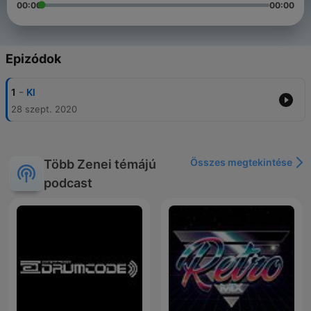
00:00
00:00
Epizódok
-
1
Kl
28 szept. 2020
Összes megtekintése
Több Zenei témájú
podcast