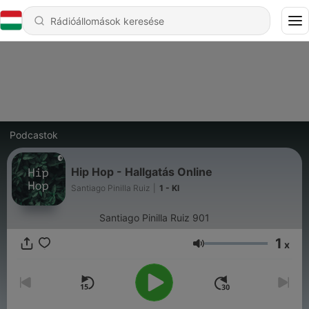
Podcastok
Hip Hop - Hallgatás Online
Santiago Pinilla Ruiz
|
1 - Kl
Santiago Pinilla Ruiz 901
1
x
Hangerő