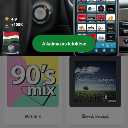
Dubstep Mafia
Bass Connection
Nemzetközi Zenei témájú podcastok
Alkalmazás letöltése
90's mix
இசைத் தென்றல்