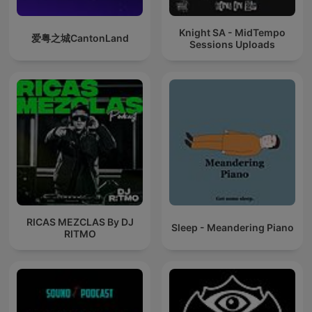
Knight SA - MidTempo
爱粤之城CantonLand
Sessions Uploads
RICAS MEZCLAS By DJ
Sleep - Meandering Piano
RITMO