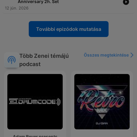
Anniversary 2h. Set
12 jún. 2026
További epizódok mutatása
Összes megtekintése
Több Zenei témájú
podcast
Adam Beyer presents