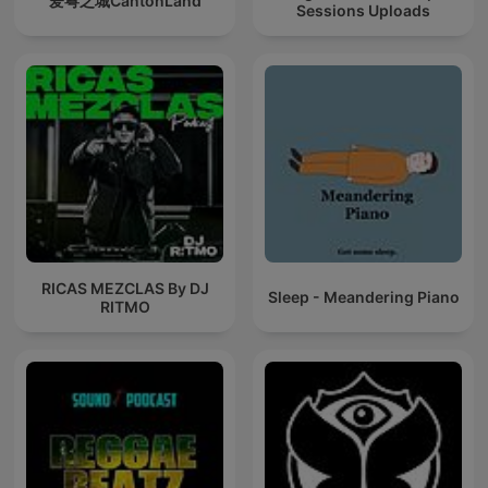
爱粤之城CantonLand
Sessions Uploads
RICAS MEZCLAS By DJ
Sleep - Meandering Piano
RITMO