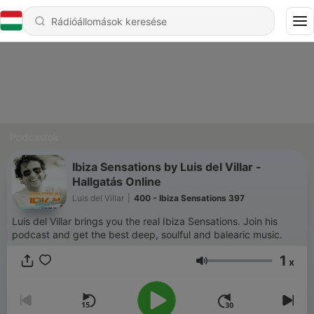
Podcastok
Ibiza Sensations by Luis del Villar -
Hallgatás Online
Luis del Villar
|
400 - Ibiza Sensations 397
Luis del Villar brings you the real Ibiza Sensations. Join his
podcast and get the best deep, soulful and balearic music.
1
x
Hangerő