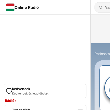
Online Rádió
Podcasto
Kedvencek
Kedvencek és legutóbbiak
Rádiók
Top rádiók