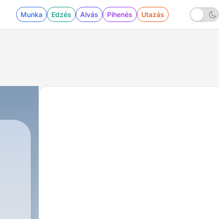
Munka
Edzés
Alvás
Pihenés
Utazás
n
e