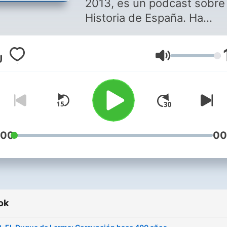
2013, es un podcast sobre
Historia de España. Ha
obtenido diferentes premi
varios audios superan las
Hangerő
500.000 descargas únicas.
Todos los audios son de
descarga libre. Se mantien
con aportaciones voluntari
José Carlos G. es su cread
director.
:00
00
/memoriasdeuntambor.co
ok