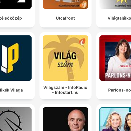
zélsőközép
Utcafront
Világtalálk
Világszám - InfoRádió
likék Világa
Parlons-n
- Infostart.hu