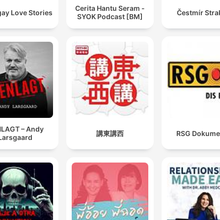
Cerita Hantu Seram -
ay Love Stories
Čestmír Stra
SYOK Podcast [BM]
LAGT – Andy
講東講西
RSG Dokume
Larsgaard