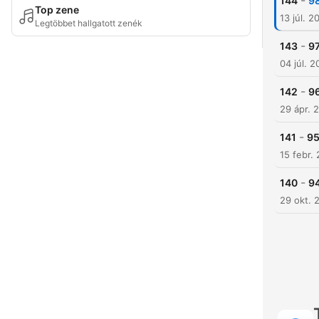
-
144
98
Top zene
13 júl. 2
Legtöbbet hallgatott zenék
-
143
97
04 júl. 
-
142
96
29 ápr. 
-
141
95
15 febr.
-
140
94
29 okt. 