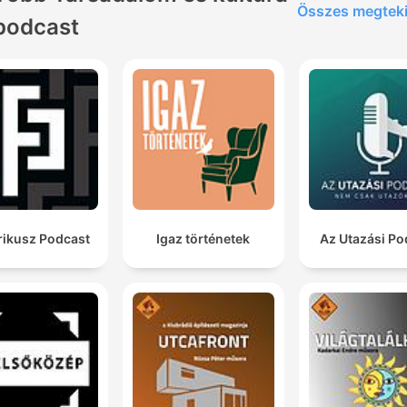
Összes megtek
podcast
rikusz Podcast
Igaz történetek
Az Utazási Po