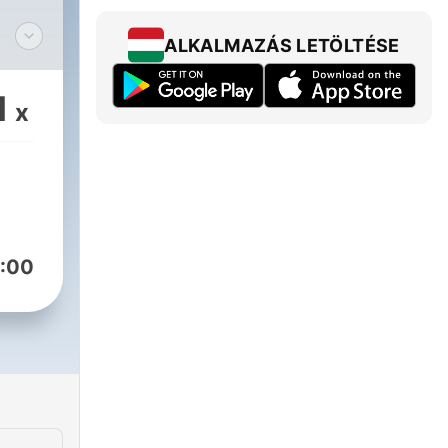
ALKALMAZÁS LETÖLTÉSE
os y
1
x
e
as.
or y
:00
m