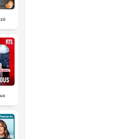
ozó
ous