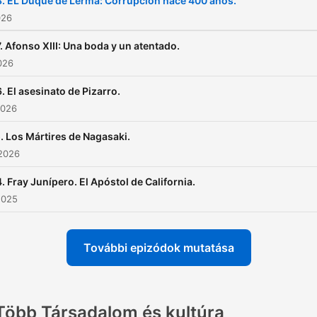
. EL Duque de Lerma: Corrupción hace 400 años.
026
. Afonso XIII: Una boda y un atentado.
2026
. El asesinato de Pizarro.
2026
. Los Mártires de Nagasaki.
 2026
. Fray Junípero. El Apóstol de California.
2025
További epizódok mutatása
Több Társadalom és kultúra