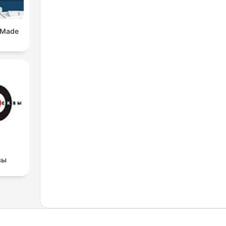
 Made
вы