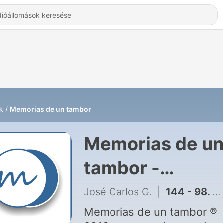
k
Memorias de un tambor
Memorias de u
tambor -
Hallgatás Onlin
José Carlos G.
|
144 - 98. EL Duque de Lerma: Corrupción hace 400 años.
Memorias de un tambor ®