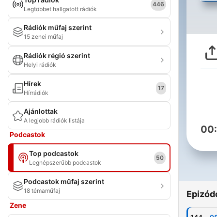
446
Legtöbbet hallgatott rádiók
Rádiók műfaj szerint
15 zenei műfaj
Rádiók régió szerint
Helyi rádiók
Hírek
17
Hírrádiók
Ajánlottak
A legjobb rádiók listája
00
Podcastok
Top podcastok
50
Legnépszerűbb podcastok
Podcastok műfaj szerint
18 témaműfaj
Epizód
Zene