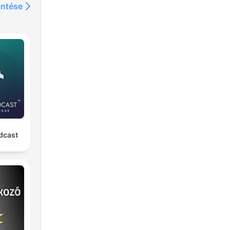
intése
dcast