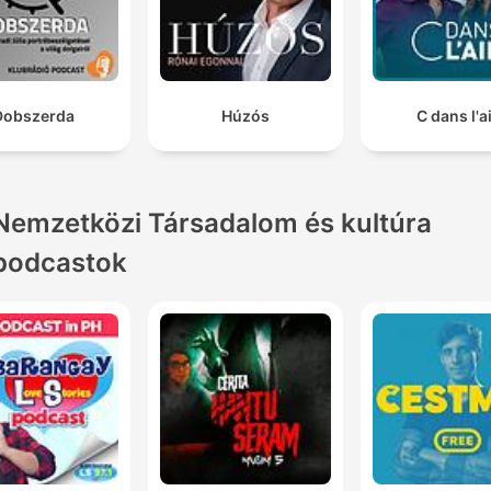
Dobszerda
Húzós
C dans l'a
Nemzetközi Társadalom és kultúra
podcastok