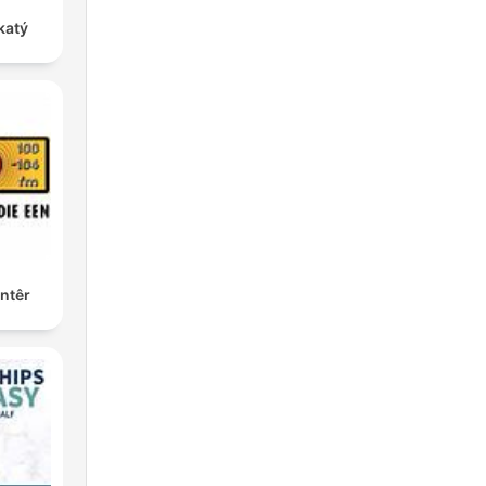
katý
ntêr