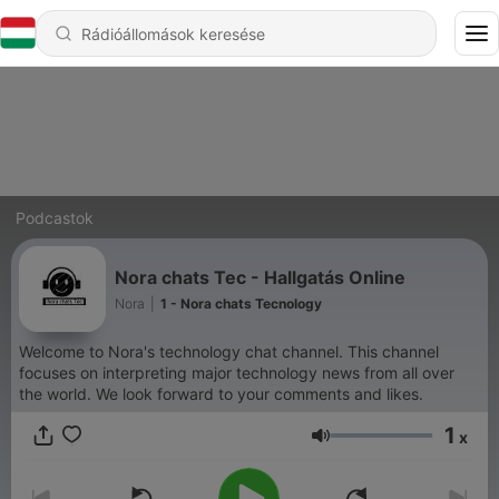
Podcastok
Nora chats Tec - Hallgatás Online
Nora
|
1 - Nora chats Tecnology
Welcome to Nora's technology chat channel. This channel
focuses on interpreting major technology news from all over
the world. We look forward to your comments and likes.
1
x
Hangerő