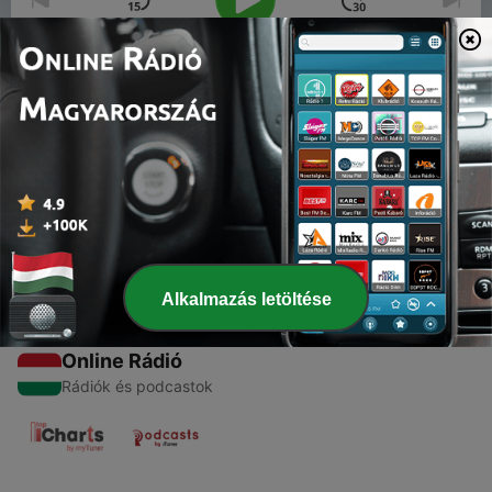
00:00
00:00
Epizódok
-
1
Nora chats Tecnology
29 nov. 2022
Alkalmazás letöltése
Online Rádió
Rádiók és podcastok