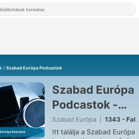
k
Szabad Európa Podcastok
Szabad Európa
Podcastok -
Hallgatás Onlin
Szabad Európa
|
1343 - Falusi Mariann: A siker jó érzés, de fontosabb a hozzá vezető út
Itt találja a Szabad Európa