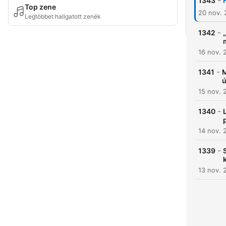
-
1343
Top zene
20 nov.
Legtöbbet hallgatott zenék
-
1342
16 nov. 
-
1341
M
ú
15 nov. 
-
1340
14 nov. 
-
1339
13 nov. 