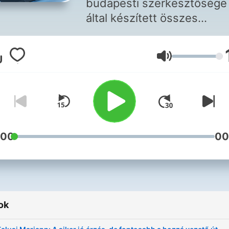
budapesti szerkesztősége
által készített összes
podcastot.
Hangerő
:00
00
ok