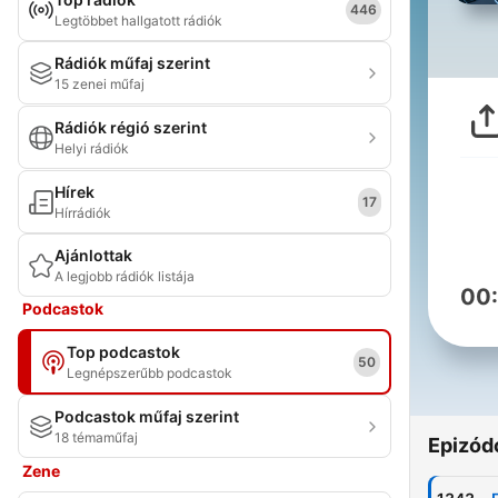
446
Legtöbbet hallgatott rádiók
Rádiók műfaj szerint
15 zenei műfaj
Rádiók régió szerint
Helyi rádiók
Hírek
17
Hírrádiók
Ajánlottak
A legjobb rádiók listája
00
Podcastok
Top podcastok
50
Legnépszerűbb podcastok
Podcastok műfaj szerint
18 témaműfaj
Epizód
Zene