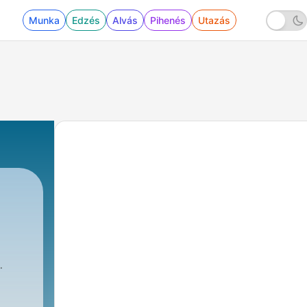
Munka
Edzés
Alvás
Pihenés
Utazás
e