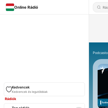
Online Rádió
Podcasto
Kedvencek
Kedvencek és legutóbbiak
Rádiók
Top rádiók