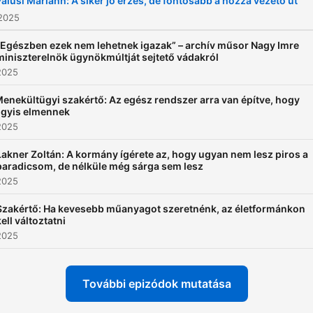
Falusi Mariann: A siker jó érzés, de fontosabb a hozzá vezető út
 2025
„Egészben ezek nem lehetnek igazak” – archív műsor Nagy Imre
miniszterelnök ügynökmúltját sejtető vádakról
2025
enekültügyi szakértő: Az egész rendszer arra van építve, hogy
gyis elmennek
2025
Lakner Zoltán: A kormány ígérete az, hogy ugyan nem lesz piros a
paradicsom, de nélküle még sárga sem lesz
2025
Szakértő: Ha kevesebb műanyagot szeretnénk, az életformánkon
kell változtatni
2025
További epizódok mutatása