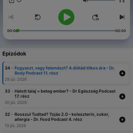
1
x
holisztikus orvos. Három különböző szemléletmód, egy közös
Hangerő
küldetés: hogy minden hallgató megtalálja a saját útját az
egészség megtartásának és visszaszerzésének
útvesztőjében.
00:00
00:00
Epizódok
-
34
Fogyaszt, vagy felemészt? A diétád titkos ára - Dr.
Body Podcast 11. rész
29 júl. 2026
-
33
Halott talaj = beteg ember? - Dr Egészség Podcast
17. rész
20 júl. 2026
-
32
Rosszul Tudtad? Tojás 2.0 – koleszterin, cukor,
allergia - Dr. Food Podcast 4. rész
13 júl. 2026