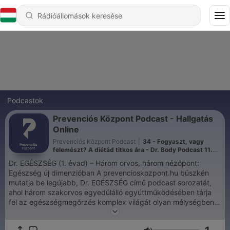
Podcastok
Prevenciós Központ Podcast - Hallgatás
Online
Prevenciós Központ Podcast
|
34 - Fogyaszt, vagy
felemészt? A diétád titkos ára - Dr. Body Podcast 11.
rész
Dr. EGÉSZSÉG (1. évad) – Három orvos, három nézőpont:
Egészség új dimenzióban A prevencioskozpont.hu büszkén
mutatja be legújabb, Dr. EGÉSZSÉG című podcast sorozatát,
ahol három szakorvos egyedülálló együttműködésében tárja
fel az egészségmegőrzés komplex világát olyan mélységben
és időkeretben, amire egy orvosi rendelőben sosem lenne
lehetőség. Egy életmód orvos, egy integratív orvos és egy