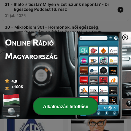
-
31
Iható ≠ tiszta? Milyen vizet iszunk naponta? - Dr
Egészség Podcast 16. rész
01 júl. 2026
-
30
Mikrobiom 301 – Hormonok, női egészség,
termékenység: a bélflóra üzenetei - Dr. Body
Podcast 10. rész
25 jún. 2026
További epizódok mutatása
Nemzetközi podcastok
Alkalmazás letöltése