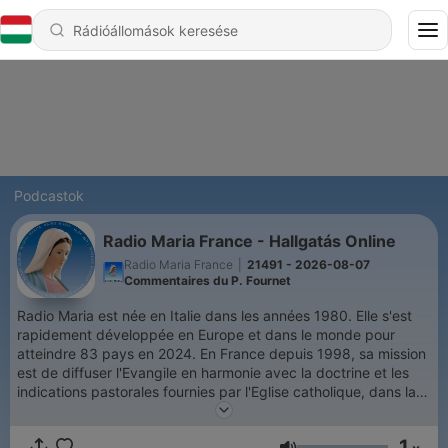
Podcastok
Radio Maria France - Hallgatás Online
Radio Maria France
|
21491 - 2026-08-07
Commentaires du P. Fournet
Radio Maria est née en Italie dans les années 1980. Elle s'est
rapidement développée en Europe et dans le monde pour
atteindre 83 pays en 2024. En France depuis 1998, sa mission
est de diffuser l'Evangile en harmonie avec la doctrine et les
indications pastorales fournies par l'Eglise catholique, dans la
fidélité au Saint Père, et en utilisant toutes les possibilités que
peut offrir un moyen de diffusion radiophonique. Radio Maria
1