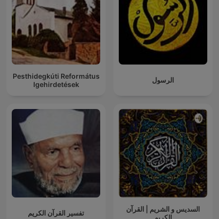
Pesthidegkúti Református
الرسول
Igehirdetések
السديس و الشريم | القرآن
تفسير القرآن الكريم
الكريم