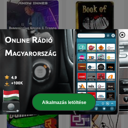
Progressive House &
Dubstep Mafia
Trance
Alkalmazás letöltése