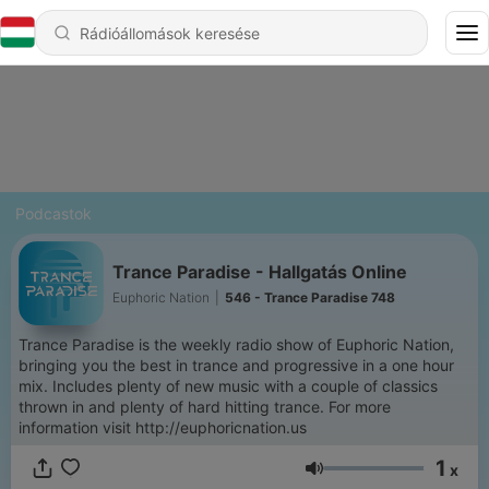
Podcastok
Trance Paradise - Hallgatás Online
Euphoric Nation
|
546 - Trance Paradise 748
Trance Paradise is the weekly radio show of Euphoric Nation,
bringing you the best in trance and progressive in a one hour
mix. Includes plenty of new music with a couple of classics
thrown in and plenty of hard hitting trance. For more
information visit http://euphoricnation.us
1
x
Hangerő