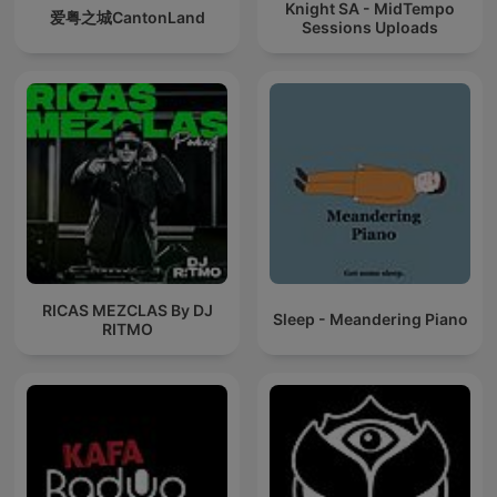
Knight SA - MidTempo
爱粤之城CantonLand
Sessions Uploads
RICAS MEZCLAS By DJ
Sleep - Meandering Piano
RITMO