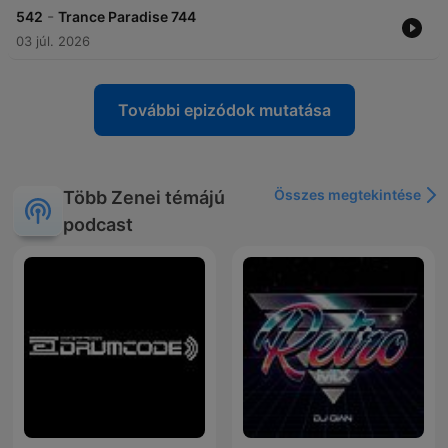
-
542
Trance Paradise 744
03 júl. 2026
További epizódok mutatása
Összes megtekintése
Több Zenei témájú
podcast