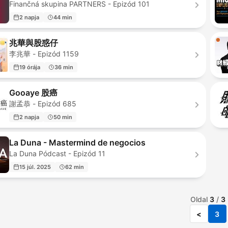
Finančná skupina PARTNERS - Epizód 101
2 napja
44 min
兆華與股惑仔
李兆華 - Epizód 1159
19 órája
36 min
Gooaye 股癌
謝孟恭 - Epizód 685
2 napja
50 min
La Duna - Mastermind de negocios
La Duna Pódcast - Epizód 11
15 júl. 2025
62 min
Oldal
3
/
3
<
3