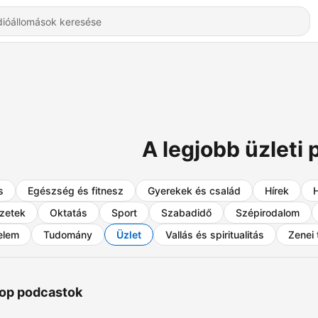
A legjobb üzleti
s
Egészség és fitnesz
Gyerekek és család
Hírek
zetek
Oktatás
Sport
Szabadidő
Szépirodalom
elem
Tudomány
Üzlet
Vallás és spiritualitás
Zenei 
op podcastok