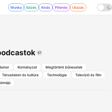
Munka
Edzés
Alvás
Pihenés
Utazás
 podcastok
47
Humor
Kormányzat
Megtörtént bűnesetek
Társadalom és kultúra
Technológia
Televízió és film
témájú