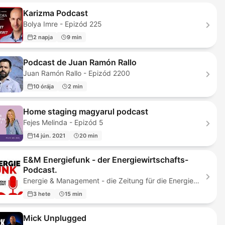
Karizma Podcast
Bolya Imre - Epizód 225
2 napja
9 min
Podcast de Juan Ramón Rallo
Juan Ramón Rallo - Epizód 2200
10 órája
2 min
Home staging magyarul podcast
Fejes Melinda - Epizód 5
14 jún. 2021
20 min
E&M Energiefunk - der Energiewirtschafts-
Podcast.
Energie & Management - die Zeitung für die Energiewirtschaft - Epizód 154
3 hete
15 min
Mick Unplugged