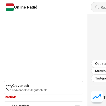
Online Rádió
Össze
Művés
Történ
Kedvencek
Kedvencek és legutóbbiak
Rádiók
T
Top rádiók