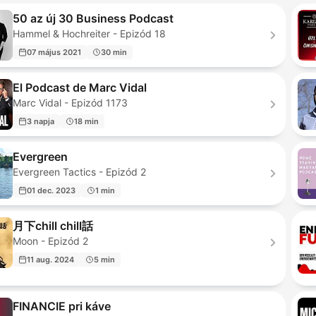
50 az új 30 Business Podcast
Hammel & Hochreiter - Epizód 18
07 május 2021
30 min
El Podcast de Marc Vidal
Marc Vidal - Epizód 1173
3 napja
18 min
Evergreen
Evergreen Tactics - Epizód 2
01 dec. 2023
1 min
月下chill chill話
Moon - Epizód 2
11 aug. 2024
5 min
FINANCIE pri káve