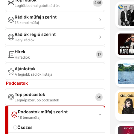
446
Legtöbbet hallgatott rádiók
Rádiók műfaj szerint
15 zenei műfaj
Rádiók régió szerint
Helyi rádiók
Hírek
17
Hírrádiók
Ajánlottak
A legjobb rádiók listája
Podcastok
Top podcastok
50
Legnépszerűbb podcastok
Podcastok műfaj szerint
18 témaműfaj
Összes