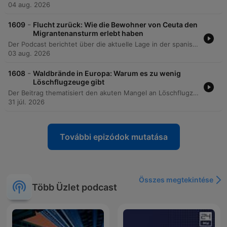
04 aug. 2026
-
1609
Flucht zurück: Wie die Bewohner von Ceuta den
Migrantenansturm erlebt haben
Der Podcast berichtet über die aktuelle Lage in der spanischen Exklave Ceuta nach dem massiven Ansturm tausender Migranten aus Marokko. Die Korrespondentin Julia Mon beschreibt vor Ort eine extrem angespannte Situation, geprägt von Hunger, Durst und der Präsenz von Militär und Polizei, während viele Menschen weiterhin in den Bergen oder versteckt in der Stadt verbleiben. Die Episode beleuchtet die politischen Hintergründe des Vorfalls, wobei ein diplomatischer Konflikt zwischen dem marokkanischen Regime und der spanischen Regierung unter Pedro Sánchez als Ursache vermutet wird. Zudem werden die europäischen Dimensionen thematisiert, einschließlich der Kritik von EU-Mitgliedstaaten an der Grenzsicherung Spaniens sowie der Abhängigkeit der EU von Drittstaaten bei der Migrationskontrolle.
03 aug. 2026
-
1608
Waldbrände in Europa: Warum es zu wenig
Löschflugzeuge gibt
Der Beitrag thematisiert den akuten Mangel an Löschflugzeugen zur Bekämpfung der zunehmenden Waldbrände in Europa. Im Gespräch mit dem Aviatik-Journalisten Jürgen Schelling werden die technischen Vorteile der Canadair-Modelle sowie die Herausforderungen bei der Produktion und der Verfügbarkeit von spezialisierten Piloten erläutert.
31 júl. 2026
További epizódok mutatása
Összes megtekintése
Több Üzlet podcast