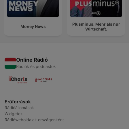
Plusminus. Mehr als nur
Money News
Wirtschaft.
Online Rádió
Rádiók és podcastok
Erőforrások
Rádióállomások
Widgetek
Rádióweboldalak országonként