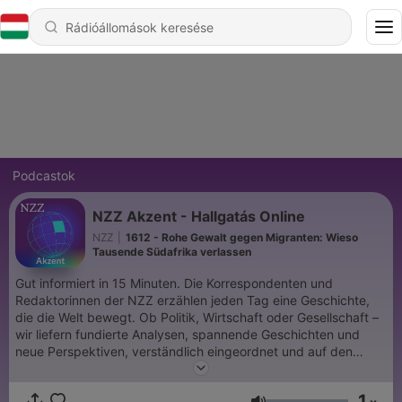
Podcastok
NZZ Akzent - Hallgatás Online
NZZ
|
1612 - Rohe Gewalt gegen Migranten: Wieso
Tausende Südafrika verlassen
Gut informiert in 15 Minuten. Die Korrespondenten und
Redaktorinnen der NZZ erzählen jeden Tag eine Geschichte,
die die Welt bewegt. Ob Politik, Wirtschaft oder Gesellschaft –
wir liefern fundierte Analysen, spannende Geschichten und
neue Perspektiven, verständlich eingeordnet und auf den
Punkt gebracht. Das ist «NZZ Akzent» – immer montags bis
freitags. Jeden zweiten Samstag gibt es ausserdem eine
1