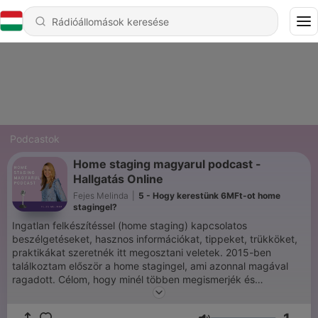
Podcastok
Home staging magyarul podcast -
Hallgatás Online
Fejes Melinda
|
5 - Hogy kerestünk 6MFt-ot home
stagingel?
Ingatlan felkészítéssel (home staging) kapcsolatos
beszélgetéseket, hasznos információkat, tippeket, trükköket,
praktikákat szeretnék itt megosztani veletek. 2015-ben
találkoztam először a home stagingel, ami azonnal magával
ragadott. Célom, hogy minél többen megismerjék és
profitáljanak ebből a nagyon hatásos marketing eszközből.