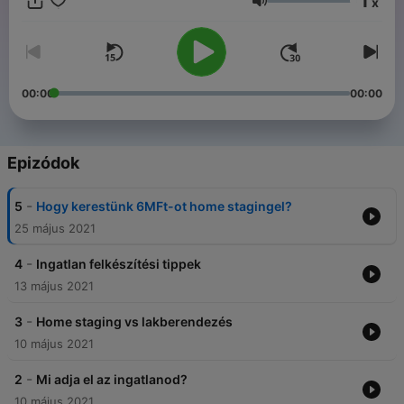
1
x
Hangerő
00:00
00:00
Epizódok
-
5
Hogy kerestünk 6MFt-ot home stagingel?
25 május 2021
-
4
Ingatlan felkészítési tippek
13 május 2021
-
3
Home staging vs lakberendezés
10 május 2021
-
2
Mi adja el az ingatlanod?
10 május 2021