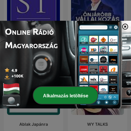
Önjáróbb Vállalkozás
Saját Tőke Podcast
Podcast
Alkalmazás letöltése
Ablak Japánra
WY TALKS