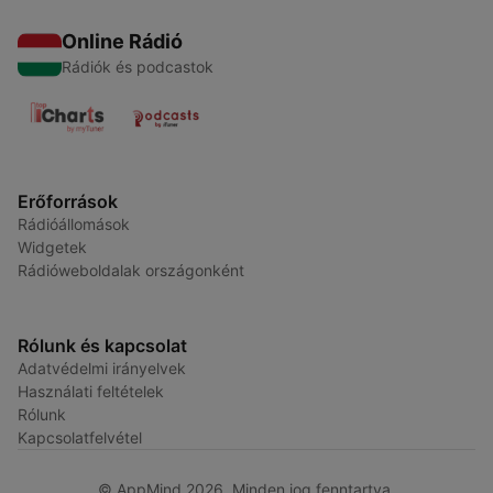
Online Rádió
Rádiók és podcastok
Erőforrások
Rádióállomások
Widgetek
Rádióweboldalak országonként
Rólunk és kapcsolat
Adatvédelmi irányelvek
Használati feltételek
Rólunk
Kapcsolatfelvétel
© AppMind 2026. Minden jog fenntartva.