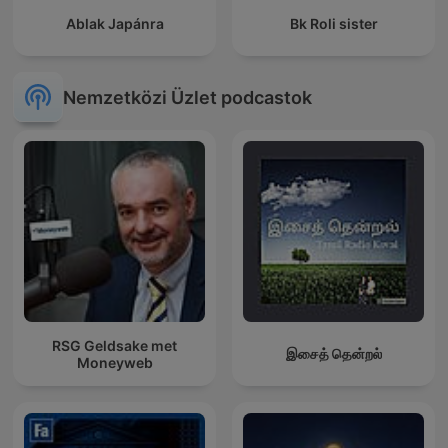
Ablak Japánra
Bk Roli sister
Nemzetközi Üzlet podcastok
RSG Geldsake met
இசைத் தென்றல்
Moneyweb