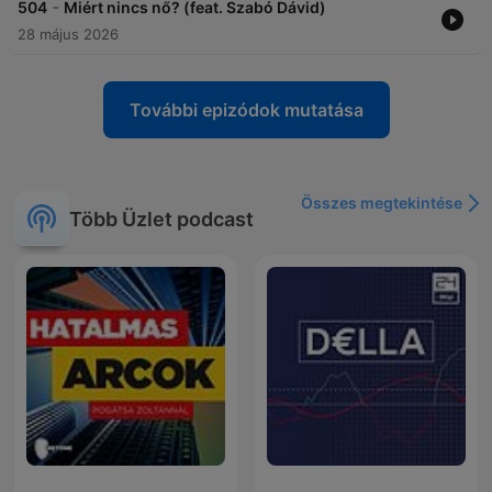
-
504
Miért nincs nő? (feat. Szabó Dávid)
28 május 2026
További epizódok mutatása
Összes megtekintése
Több Üzlet podcast