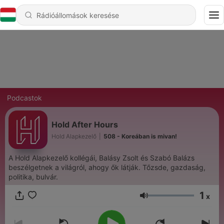
Podcastok
Hold After Hours
Hold Alapkezelő
|
508 - Koreában is mivan!
A Hold Alapkezelő kollégái, Balásy Zsolt és Szabó Balázs
beszélgetnek a világról, ahogy ők látják. Tőzsde, gazdaság,
politika, bulvár.
1
x
Hangerő