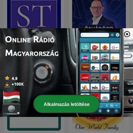
Önjáróbb Vállalkozás
Saját Tőke Podcast
Podcast
Alkalmazás letöltése