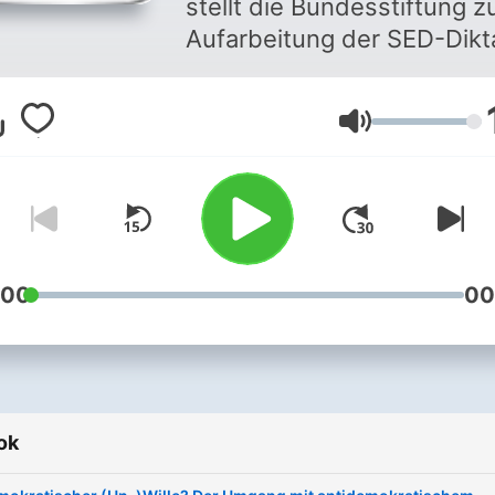
stellt die Bundesstiftung z
Aufarbeitung der SED-Dikt
Audio-Mitschnitte von
Veranstaltungen zum
Hangerő
Nachhören zur Verfügung.
:00
00
ok