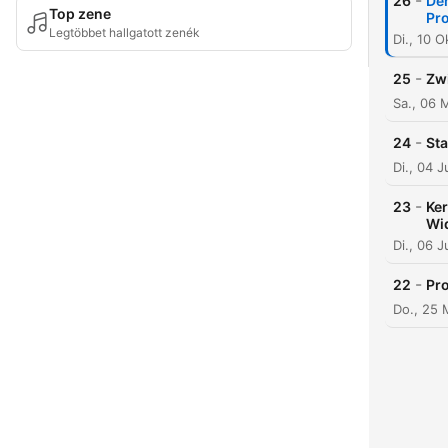
-
26
De
Top zene
Pro
Legtöbbet hallgatott zenék
Di., 10 
-
25
Zwi
Sa., 06 
-
24
Sta
Di., 04 
-
23
Ker
Wi
Di., 06 
-
22
Pro
Do., 25 