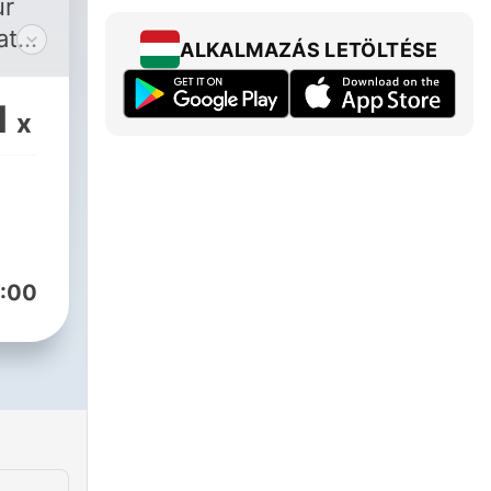
ur
atur
ALKALMAZÁS LETÖLTÉSE
1
x
:00