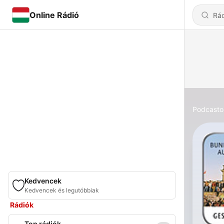
Online Rádió
Podcasto
Kedvencek
Kedvencek és legutóbbiak
Rádiók
Top rádiók