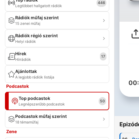
446
Legtöbbet hallgatott rádiók
Rádiók műfaj szerint
15 zenei műfaj
Rádiók régió szerint
Helyi rádiók
Hírek
17
Hírrádiók
Ajánlottak
A legjobb rádiók listája
00
Podcastok
Top podcastok
50
Legnépszerűbb podcastok
Podcastok műfaj szerint
18 témaműfaj
Epizód
Zene