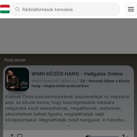
Podcastok
WMN KÖZÖS HANG - Hallgatás Online
WMN Média Kft., WMN.hu
|
24 - Herendi Gábor a Közös
hang – #egészenén podcastban
Krajnyik Cintia podcastműsorának alaptematikját az inspiráció
adja, és bízunk benne, hogy beszélgetéseink hatására
hallgatóink kicsit lelassulhatnak, megállhatnak, leülhetnek,
elkezdhetnek befelé figyelni, megtalálhatják saját
középpontjukat. Meghallhatják belső hangjukat. A műsorba
olyan vendégeket kértünk fel, akik munkájukkal, életútjukkal,
gondolataikkal, eredeti világlátásukkal erre ösztönöznek
1