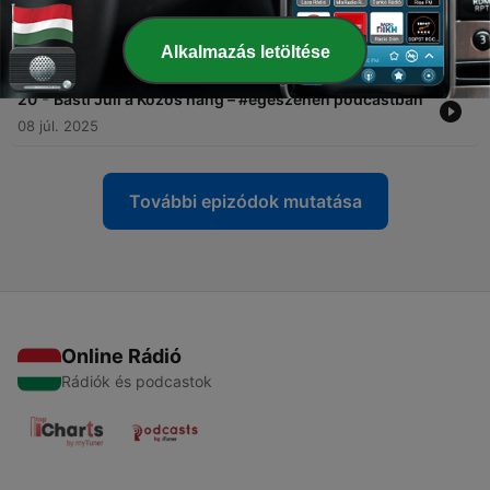
-
21
Dobó Kata a Közös hang – #egészenén
podcastban
Alkalmazás letöltése
07 aug. 2025
-
20
Básti Juli a Közös hang – #egészenén podcastban
08 júl. 2025
További epizódok mutatása
Online Rádió
Rádiók és podcastok