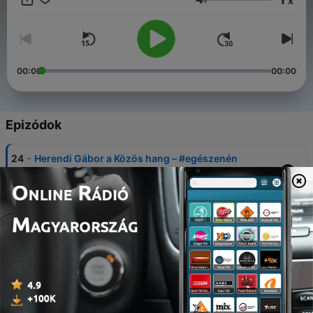
x
mindannyiunkat.
Hangerő
00:00
00:00
Epizódok
-
24
Herendi Gábor a Közös hang – #egészenén
podcastban
01 szept. 2025
-
23
Rujder Viven a Közös hang – #egészenén
podcastban
27 aug. 2025
-
22
Cseke Eszter a Közös hang – #egészenén
podcastban
07 aug. 2025