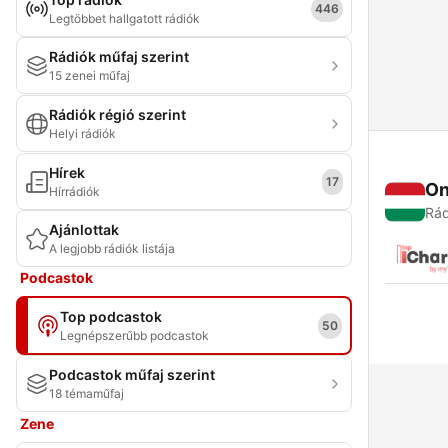
446
Legtöbbet hallgatott rádiók
Rádiók műfaj szerint
15 zenei műfaj
Rádiók régió szerint
Helyi rádiók
Hírek
17
On
Hírrádiók
Rád
Ajánlottak
A legjobb rádiók listája
Podcastok
Top podcastok
50
Legnépszerűbb podcastok
Podcastok műfaj szerint
18 témaműfaj
Zene