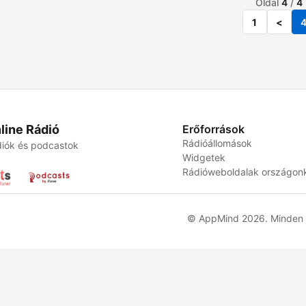
Oldal
4
/
4
1
<
line Rádió
Erőforrások
Rádióállomások
iók és podcastok
Widgetek
Rádióweboldalak országon
© AppMind 2026. Minden j