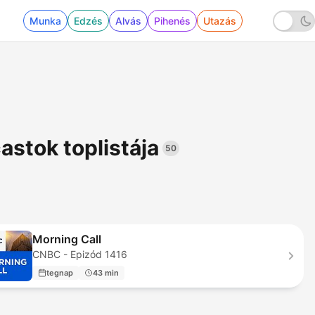
Munka
Edzés
Alvás
Pihenés
Utazás
stok toplistája
50
Morning Call
CNBC - Epizód 1416
tegnap
43 min