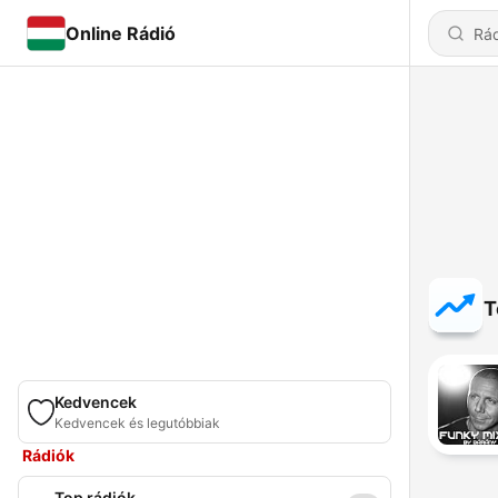
Online Rádió
T
Kedvencek
Kedvencek és legutóbbiak
Rádiók
Top rádiók