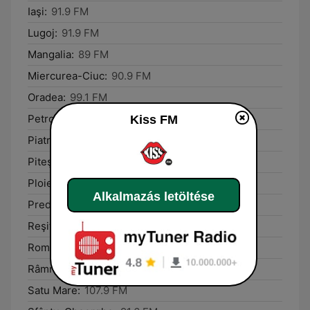
Iaşi:
91.9 FM
Lugoj:
91.9 FM
Mangalia:
89 FM
Miercurea-Ciuc:
90.9 FM
Oradea:
99.1 FM
Petroşani:
104.1 FM
Kiss FM
Piatra Neamţ:
88.1 FM
Piteşti:
99.2 FM
Ploieşti:
92.8 FM
Alkalmazás letöltése
Predeal:
92.1 FM
Reşiţa:
97.1 FM
Roman:
92.9 FM
Râmnicu Vâlcea:
99.2 FM
Satu Mare:
107.9 FM