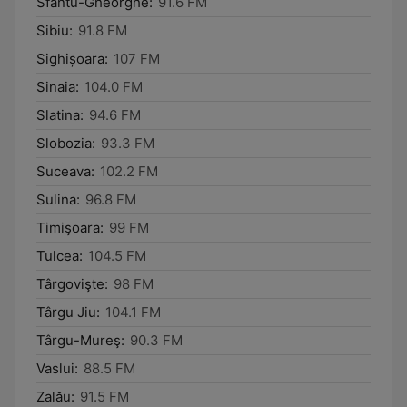
Sfântu-Gheorghe:
91.6 FM
Sibiu:
91.8 FM
Sighișoara:
107 FM
Sinaia:
104.0 FM
Slatina:
94.6 FM
Slobozia:
93.3 FM
Suceava:
102.2 FM
Sulina:
96.8 FM
Timişoara:
99 FM
Tulcea:
104.5 FM
Târgovişte:
98 FM
Târgu Jiu:
104.1 FM
Târgu-Mureş:
90.3 FM
Vaslui:
88.5 FM
Zalău:
91.5 FM