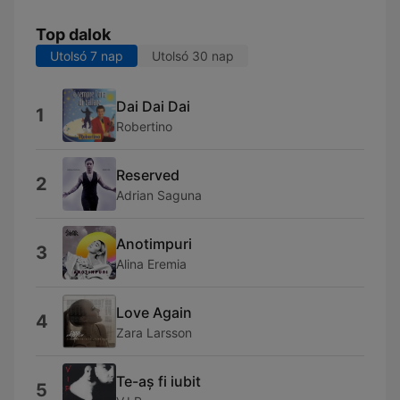
Top dalok
Utolsó 7 nap
Utolsó 30 nap
Dai Dai Dai
1
Robertino
Reserved
2
Adrian Saguna
Anotimpuri
3
Alina Eremia
Love Again
4
Zara Larsson
Te-aș fi iubit
5