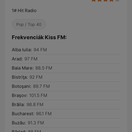
1# Hit Radio
Pop / Top 40
Frekvenciák Kiss FM:
Alba Iulia:
94 FM
Arad:
97 FM
Baia Mare:
88.5 FM
Bistriţa:
92 FM
Botoşani:
89.7 FM
Braşov:
101.5 FM
Brăila:
98.8 FM
Bucharest:
96.1 FM
Buzău:
91.3 FM
Bârlad:
88 FM