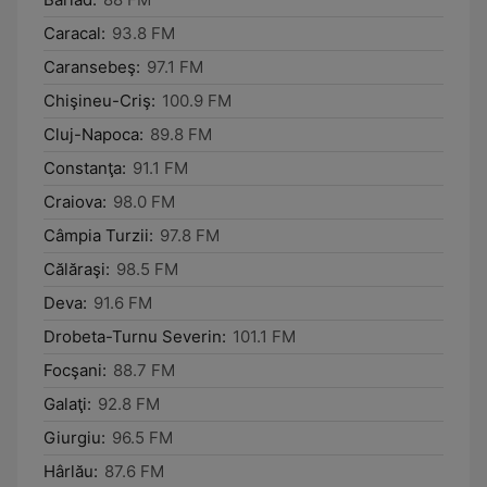
Caracal:
93.8 FM
Caransebeş:
97.1 FM
Chişineu-Criş:
100.9 FM
Cluj-Napoca:
89.8 FM
Constanţa:
91.1 FM
Craiova:
98.0 FM
Câmpia Turzii:
97.8 FM
Călăraşi:
98.5 FM
Deva:
91.6 FM
Drobeta-Turnu Severin:
101.1 FM
Focşani:
88.7 FM
Galaţi:
92.8 FM
Giurgiu:
96.5 FM
Hârlău:
87.6 FM