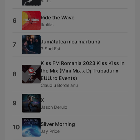
V.I.P.
Ride the Wave
6
Ikoliks
Jumătatea mea mai bună
7
3 Sud Est
Kiss FM Romania 2023 Kiss Kiss In
the Mix (Mini Mix x Dj Trubadur x
8
EUU.ro Events)
Claudiu Bordeianu
X
9
Jason Derulo
Silver Morning
10
Jay Price