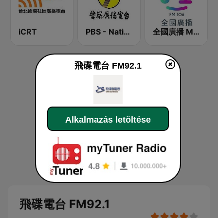
iCRT
PBS - National Transportation
全國廣播 MRadio
飛碟電台 FM92.1
Alkalmazás letöltése
飛碟電台 FM92.1