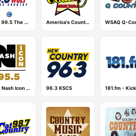
KPLX 99.5 The Wolf FM
America's Country
WSM Nash Icon 95.5 FM
96.3 KSCS