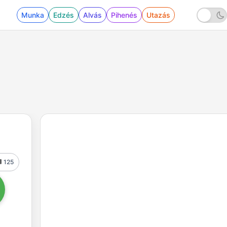
Munka
Edzés
Alvás
Pihenés
Utazás
125