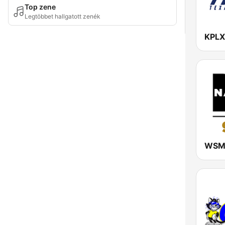
Top zene
Legtöbbet hallgatott zenék