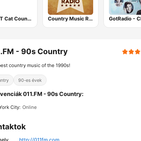
WYCT Cat Country 98.7
Country Music Radio - Classic Country
.FM - 90s Country
est country music of the 1990s!
ntry
90-es évek
venciák 011.FM - 90s Country:
ork City:
Online
ntaktok
ely
http://011fm.com