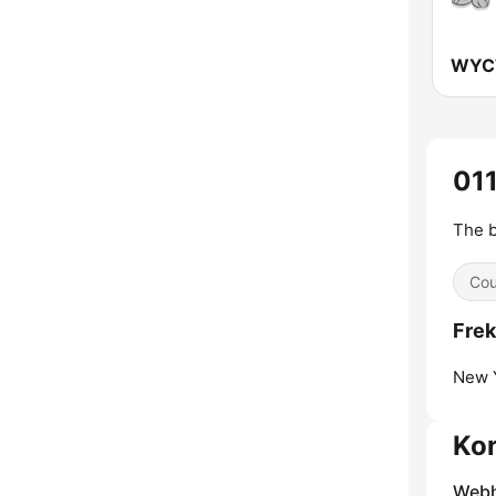
011
The b
Cou
Frek
New Y
Ko
Webh