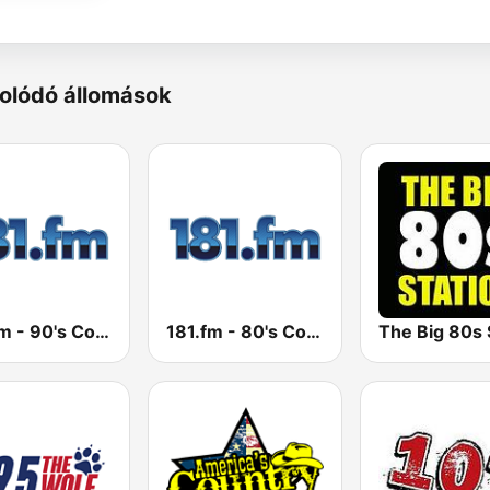
olódó állomások
181.fm - 90's Country
181.fm - 80's Country