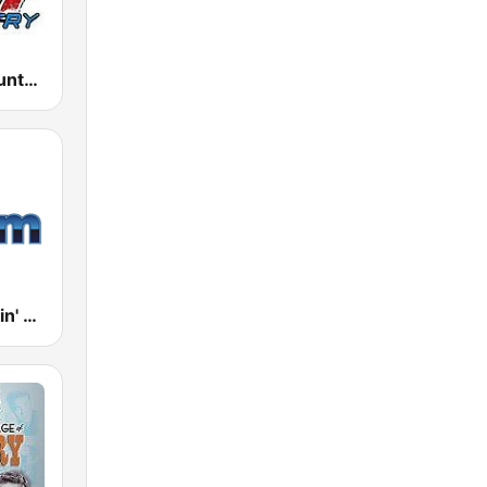
WSAQ Q-Country 107
181.fm - Kickin' Country