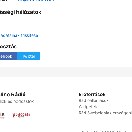
sségi hálózatok
adatainak frissítése
osztás
cebook
Twitter
line Rádió
Erőforrások
Rádióállomások
iók és podcastok
Widgetek
Rádióweboldalak országon