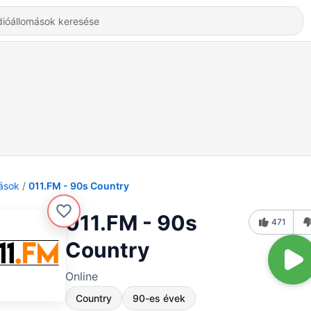
ások
011.FM - 90s Country
011.FM - 90s
471
Country
Online
Country
90-es évek