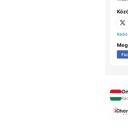
Közö
Rádió 
Meg
Fa
On
Rád