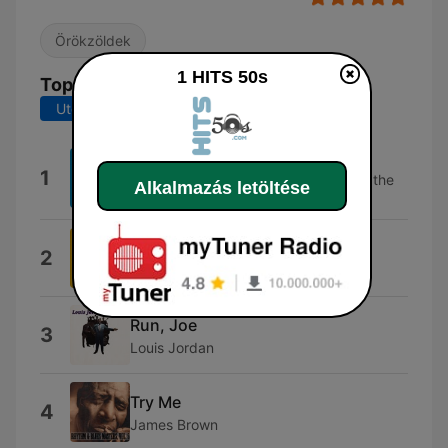
Örökzöldek
1 HITS 50s
Top dalok
Utolsó 7 nap
Utolsó 30 nap
Wooly Bully
1
Sam the Sham & The Pharaohs, Sam the
Alkalmazás letöltése
Sham & The Pharaohs
Be My Love
2
Mario Lanza
Run, Joe
3
Louis Jordan
Try Me
4
James Brown