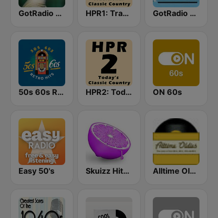
GotRadio - 50s
HPR1: Traditional Classic Country
GotRadio - 60s
50s 60s Retro Hits
HPR2: Today's Classic Country
ON 60s
Easy 50's
Skuizz Hits 50s- 70s
Alltime Oldies