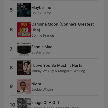
Maybelline
5
Chuck Berry
Carolina Moon (Connie's Greatest
6
Hits)
Connie Francis
Fannie Mae
7
Buster Brown
I Love You So Much It Hurts
8
Jimmy Wakely & Margaret Whiting
Night
9
Jackie Wilson
Image Of A Girl
10
Safaris & The Phantom's Band