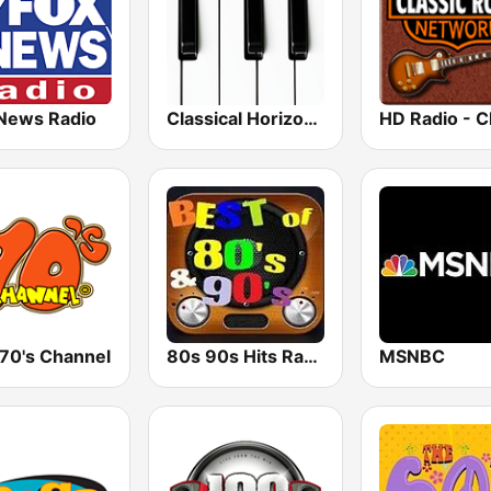
News Radio
Classical Horizon Radio (International)
 70's Channel
80s 90s Hits Radio
MSNBC