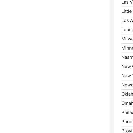
Las V
Little
Los A
Louisv
Milw
Minne
Nashv
New 
New Y
Newa
Oklah
Omah
Phila
Phoen
Provi