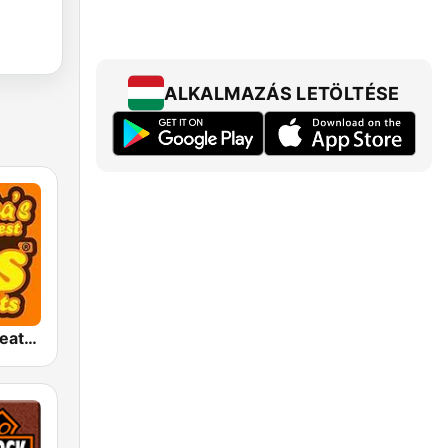
ALKALMAZÁS LETÖLTÉSE
America's Greatest 70s Hits