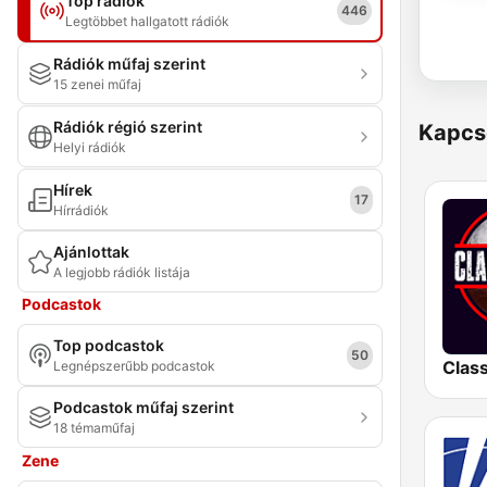
Top rádiók
446
Legtöbbet hallgatott rádiók
Rádiók műfaj szerint
15 zenei műfaj
Rádiók régió szerint
Kapcs
Helyi rádiók
Hírek
17
Hírrádiók
Ajánlottak
A legjobb rádiók listája
Podcastok
Top podcastok
50
Legnépszerűbb podcastok
Podcastok műfaj szerint
18 témaműfaj
Zene