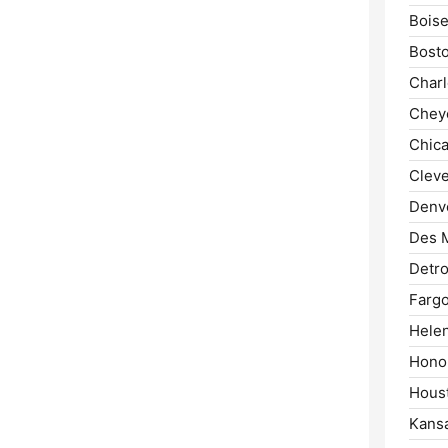
Boise
Bosto
Charl
Chey
Chica
Cleve
Denv
Des 
Detro
Fargo
Helen
Honol
Hous
Kansa