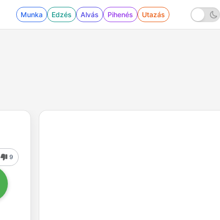
Munka
Edzés
Alvás
Pihenés
Utazás
9