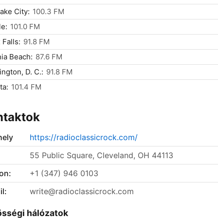
Lake City:
100.3 FM
le:
101.0 FM
 Falls:
91.8 FM
nia Beach:
87.6 FM
ngton, D. C.:
91.8 FM
ta:
101.4 FM
ntaktok
ely
https://radioclassicrock.com/
55 Public Square, Cleveland, OH 44113
on:
+1 (347) 946 0103
l:
write@radioclassicrock.com
sségi hálózatok