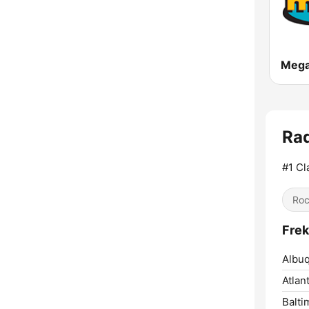
Mega
Rad
#1 Cl
Ro
Frek
Albu
Atlant
Balti