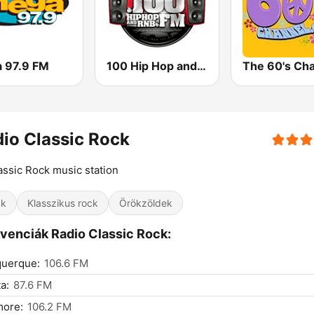
 97.9 FM
100 Hip Hop and RNB FM
The 60's Ch
io Classic Rock
assic Rock music station
ck
Klasszikus rock
Örökzöldek
venciák Radio Classic Rock:
querque:
106.6 FM
a:
87.6 FM
more:
106.2 FM