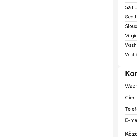
Salt 
Seatt
Sioux
Virgi
Washi
Wichi
Ko
Webh
Cím:
Telef
E-mai
Közö