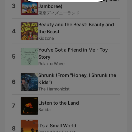
3
Jamboree)
東京ディズニーランド
Beauty and the Beast: Beauty and
4
the Beast
Kidzone
You've Got a Friend in Me - Toy
5
Story
Relax α Wave
Shrunk (From "Honey, I Shrunk the
6
Kids")
The Harmonicist
Listen to the Land
7
Batida
It's a Small World
8