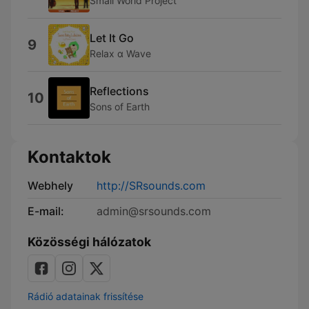
Small World Project
Let It Go
9
Relax α Wave
Reflections
10
Sons of Earth
Kontaktok
Webhely
http://SRsounds.com
E-mail:
admin@srsounds.com
Közösségi hálózatok
Rádió adatainak frissítése