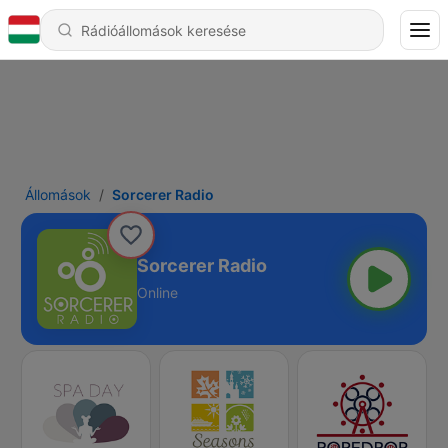
Állomások
Sorcerer Radio
Sorcerer Radio
Online