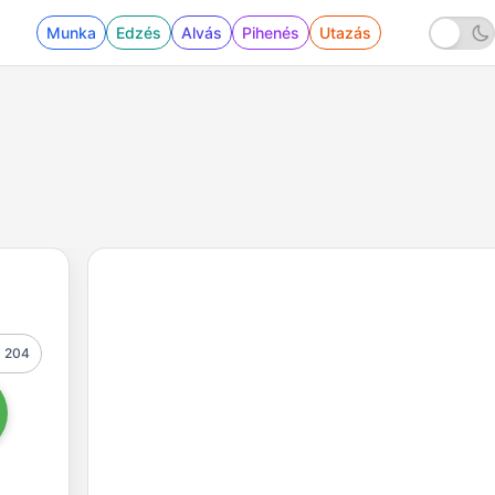
Munka
Edzés
Alvás
Pihenés
Utazás
204