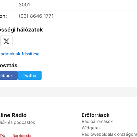
3001
on:
(03) 8646 1771
sségi hálózatok
adatainak frissítése
osztás
cebook
Twitter
line Rádió
Erőforrások
Rádióállomások
iók és podcastok
Widgetek
Rádióweboldalak országon