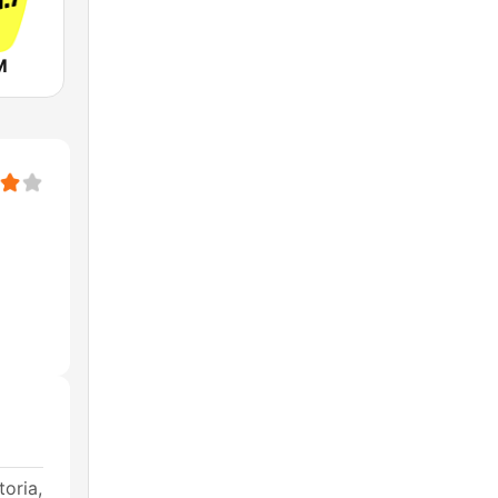
M
oria,