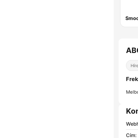
AB
Hír
Frek
Melb
Ko
Webh
Cím: