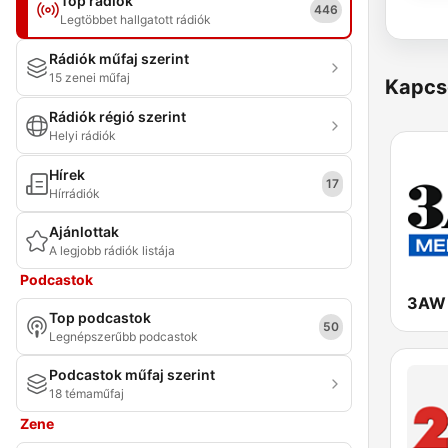
Top rádiók
446
Legtöbbet hallgatott rádiók
Rádiók műfaj szerint
15 zenei műfaj
Kapcs
Rádiók régió szerint
Helyi rádiók
Hírek
17
Hírrádiók
Ajánlottak
A legjobb rádiók listája
Podcastok
3AW 
Top podcastok
50
Legnépszerűbb podcastok
Podcastok műfaj szerint
18 témaműfaj
Zene