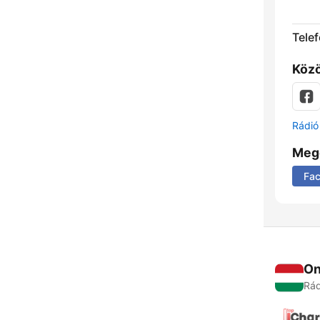
Telef
Közö
Rádió 
Meg
Fa
On
Rád