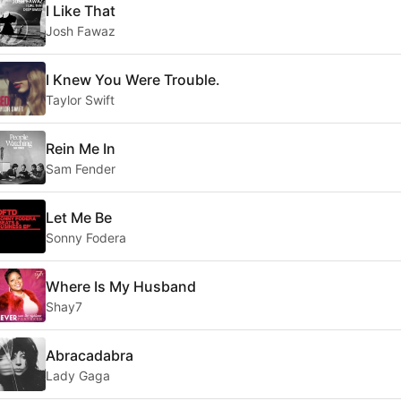
I Like That
Josh Fawaz
I Knew You Were Trouble.
Taylor Swift
Rein Me In
Sam Fender
Let Me Be
Sonny Fodera
Where Is My Husband
Shay7
Abracadabra
Lady Gaga