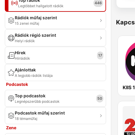
Top rádiók
446
Legtöbbet hallgatott rádiók
Rádiók műfaj szerint
Kapcs
15 zenei műfaj
Rádiók régió szerint
Helyi rádiók
Hírek
17
Hírrádiók
Ajánlottak
A legjobb rádiók listája
Podcastok
KIIS 
Top podcastok
50
Legnépszerűbb podcastok
Podcastok műfaj szerint
18 témaműfaj
Zene