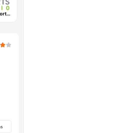
2KY - Sky Sports Radio
as