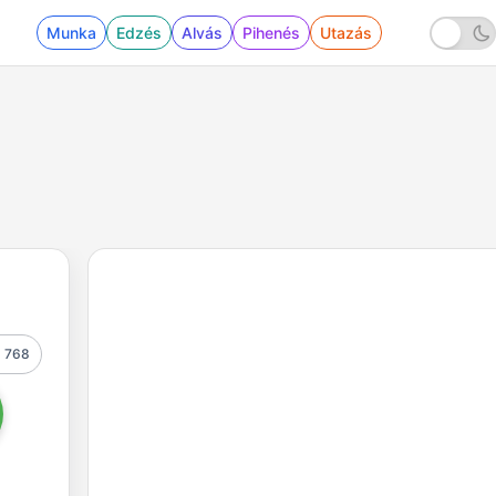
Munka
Edzés
Alvás
Pihenés
Utazás
768