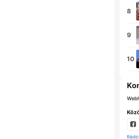
8
9
10
Ko
Webh
Közö
Rádió 