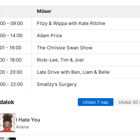
ő
Műsor
00 - 09:00
Fitzy & Wippa with Kate Ritchie
00 - 14:00
Adam Price
01 - 16:00
The Chrissie Swan Show
00 - 18:00
Ricki-Lee, Tim & Joel
00 - 20:00
Late Drive with Ben, Liam & Belle
00 - 22:00
Smallzy's Surgery
dalok
Utolsó 7 nap
Utolsó 30
I Hate You
Ariana