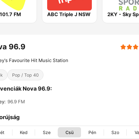
 101.7 FM
ABC Triple J NSW
va 96.9
y's Favourite Hit Music Station
ck
Pop / Top 40
venciák Nova 96.9:
ey:
96.9 FM
orújság
ét
Ked
Sze
Csü
Pén
Szo
V