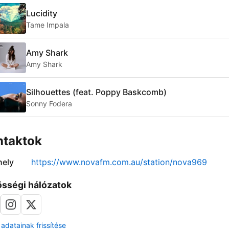
Lucidity
Tame Impala
Amy Shark
Amy Shark
Silhouettes (feat. Poppy Baskcomb)
Sonny Fodera
ntaktok
ely
https://www.novafm.com.au/station/nova969
sségi hálózatok
adatainak frissítése