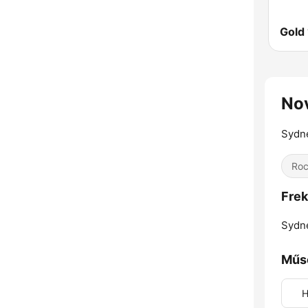
Gold
No
Sydne
Ro
Frek
Sydn
Műs
H