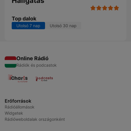
Hallgatás
Top dalok
Utolsó 7 nap
Utolsó 30 nap
Online Rádió
Rádiók és podcastok
Erőforrások
Rádióállomások
Widgetek
Rádióweboldalak országonként