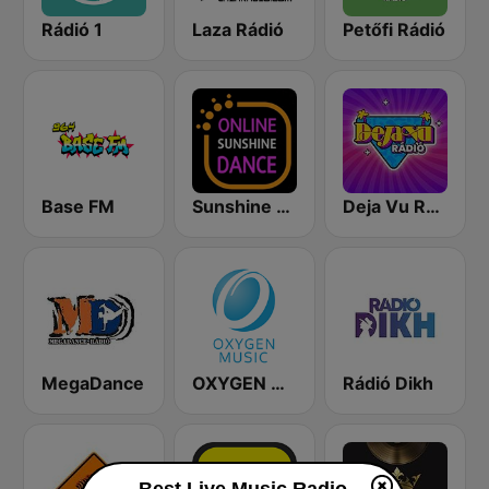
Rádió 1
Laza Rádió
Petőfi Rádió
Base FM
Sunshine Rádió Dance
Deja Vu Rádió
MegaDance
OXYGEN MUSIC
Rádió Dikh
Best Live Music Radio