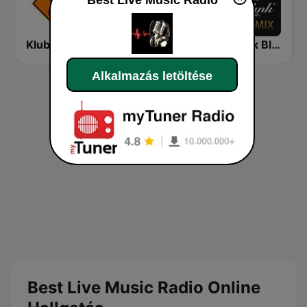
Klubrádió
Roxy Rádió
Luxfunk Blackmix
Alkalmazás letöltése
Best Live Music Radio Online