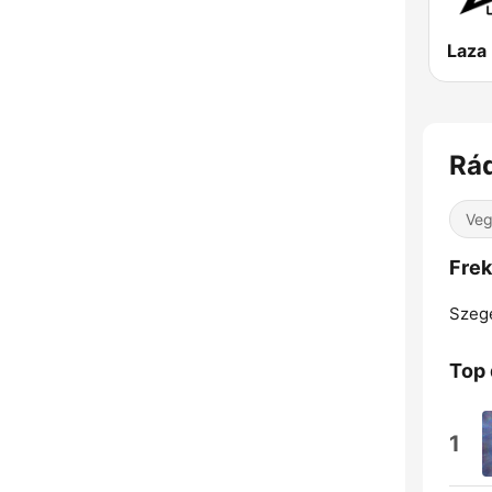
Laza
Rád
Veg
Frek
Szeg
Top 
1