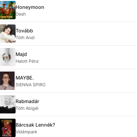
Honeymoon
Desh
Tovább
Tóth Andi
Majd
Halott Pénz
MAYBE.
SIENNA SPIRO
Rabmadár
Tóth Abigél
Bárcsak Lennék?
Vidámpark