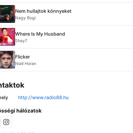
Nem hullajtok könnyeket
Nagy Bogi
Where Is My Husband
Shay7
Flicker
Niall Horan
ntaktok
ely
http://www.radio88.hu
sségi hálózatok