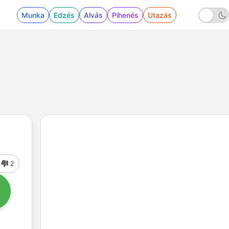
Munka
Edzés
Alvás
Pihenés
Utazás
2