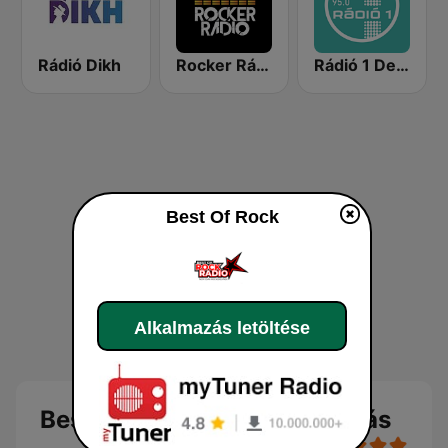
Rádió Dikh
Rocker Rádió
Rádió 1 Debrecen
Best Of Rock
Alkalmazás letöltése
Best Of Rock Online Hallgatás