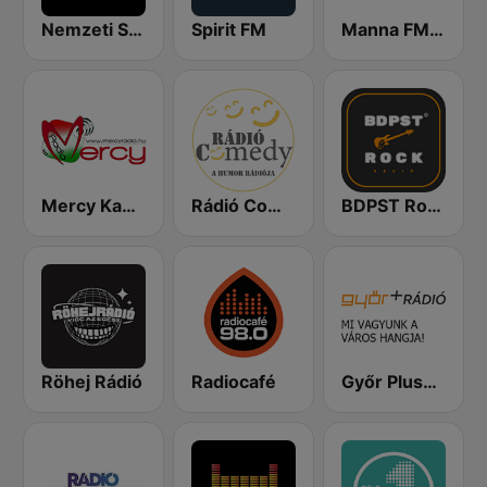
Nemzeti Sportrádió
Spirit FM
Manna FM 98.6
Mercy Kabaré
Rádió Comedy
BDPST Rock
Röhej Rádió
Radiocafé
Győr Plusz Rádió