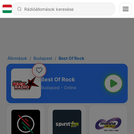
Állomások
Budapest
Best Of Rock
Best Of Rock
Budapest - Online