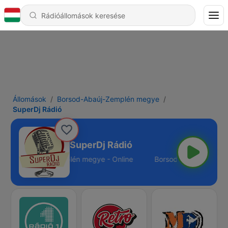
Állomások
Borsod-Abaúj-Zemplén megye
SuperDj Rádió
SuperDj Rádió
Borsod-Abaúj-Zemplén megye - Online