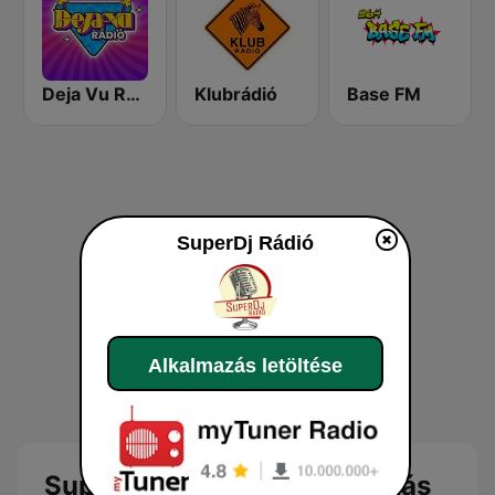
Deja Vu Rádió
Klubrádió
Base FM
SuperDj Rádió
Alkalmazás letöltése
SuperDj Rádió online élő adás