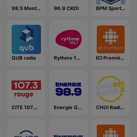
98.5 Montréal
96.9 CKOI
BPM Sports 91.9 FM
QUB radio
Rythme 105.7 FM
ICI Première Montréal
CITE 107.3 Rouge FM
Energie Québec 98.9 FM
CHOI Radio X 98.1 FM