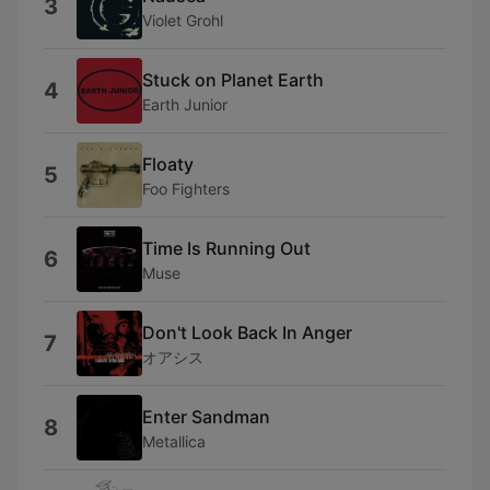
3
Violet Grohl
Stuck on Planet Earth
4
Earth Junior
Floaty
5
Foo Fighters
Time Is Running Out
6
Muse
Don't Look Back In Anger
7
オアシス
Enter Sandman
8
Metallica