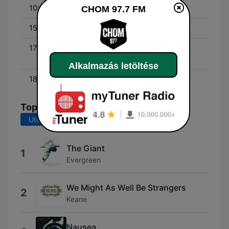
10:30 - 15:00
Mornings Rock
CHOM 97.7 FM
15:00 - 19:00
Afternoon Rock Ride
17:00 - 18:00
À La Carte Lunch - With
Randy Renaud
Alkalmazás letöltése
18:00 - 20:00
Randy Renaud
Top dalok
Utolsó 7 nap
Utolsó 30 nap
The Giant
1
Evergreen
We Might As Well Be Strangers
2
Keane
Nausea