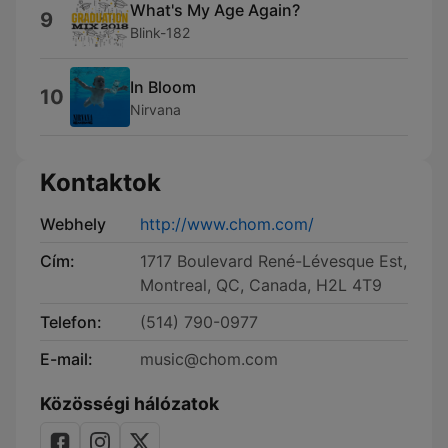
What's My Age Again?
9
Blink-182
In Bloom
10
Nirvana
Kontaktok
Webhely
http://www.chom.com/
Cím:
1717 Boulevard René-Lévesque Est,
Montreal, QC, Canada, H2L 4T9
Telefon:
(514) 790-0977
E-mail:
music@chom.com
Közösségi hálózatok