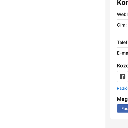
Ko
Webh
Cím:
Telef
E-mai
Közö
Rádió 
Meg
Fa