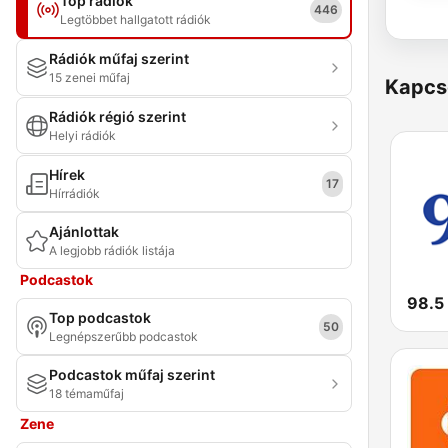
Top rádiók
446
Legtöbbet hallgatott rádiók
Rádiók műfaj szerint
15 zenei műfaj
Kapcs
Rádiók régió szerint
Helyi rádiók
Hírek
17
Hírrádiók
Ajánlottak
A legjobb rádiók listája
Podcastok
98.5
Top podcastok
50
Legnépszerűbb podcastok
Podcastok műfaj szerint
18 témaműfaj
Zene