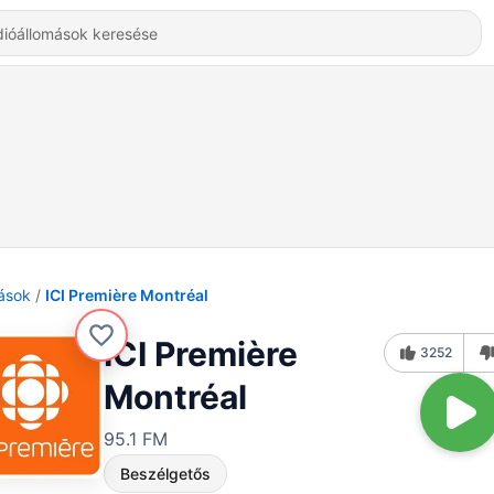
ások
ICI Première Montréal
ICI Première
3252
Montréal
95.1 FM
Beszélgetős