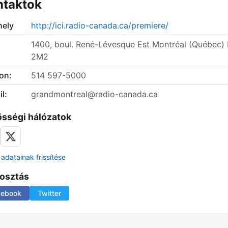
ntaktok
ely
http://ici.radio-canada.ca/premiere/
1400, boul. René-Lévesque Est Montréal (Québec)
2M2
on:
514 597-5000
l:
grandmontreal@radio-canada.ca
sségi hálózatok
adatainak frissítése
osztás
cebook
Twitter