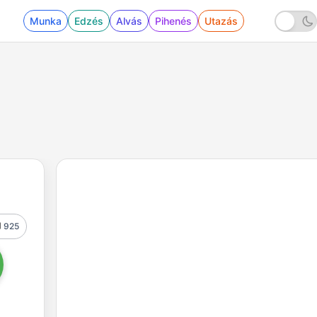
Munka
Edzés
Alvás
Pihenés
Utazás
925