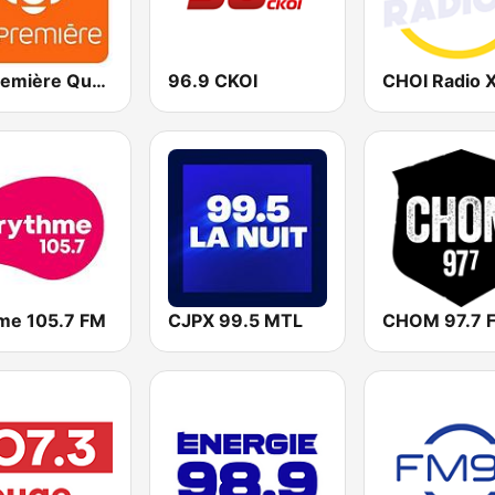
ICI Première Québec
96.9 CKOI
me 105.7 FM
CJPX 99.5 MTL
CHOM 97.7 