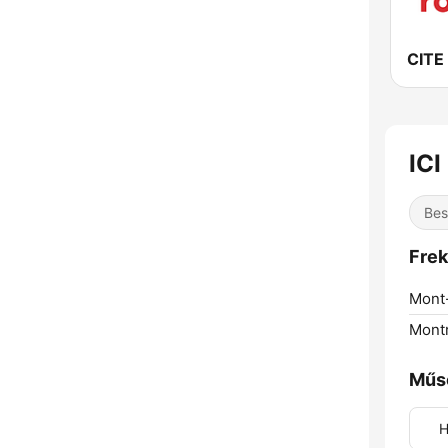
ICI
Bes
Frek
Mont-
Montr
Műs
H