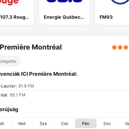
CITE 107.3 Rouge FM
Energie Québec 98.9 FM
FM93
 Première Montréal
zélgetős
venciák ICI Première Montréal:
Laurier:
91.9 FM
éal:
95.1 FM
orújság
ét
Ked
Sze
Csü
Pén
Szo
V