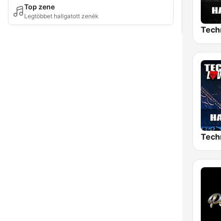
Top zene
Legtöbbet hallgatott zenék