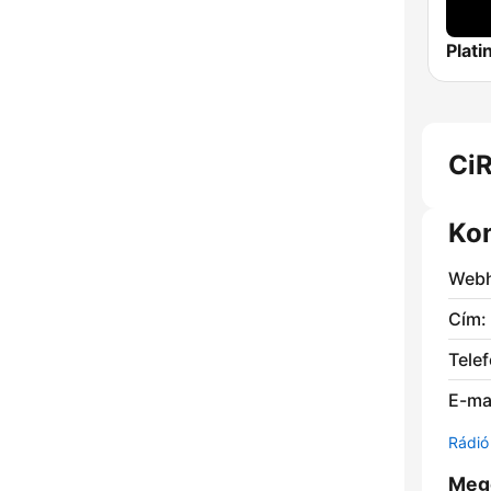
CiR
Ko
Webh
Cím:
Telef
E-mai
Rádió 
Meg