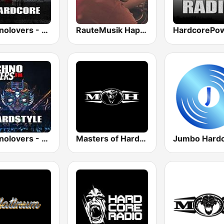
Technolovers - HARDCORE
RauteMusik Happy Hardcore
Technolovers - HARDSTYLE
Masters of Hardcore