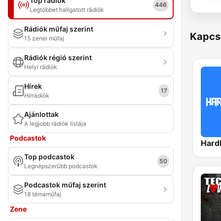
Top rádiók
446
Legtöbbet hallgatott rádiók
Rádiók műfaj szerint
Kapcs
15 zenei műfaj
Rádiók régió szerint
Helyi rádiók
Hírek
17
Hírrádiók
Ajánlottak
A legjobb rádiók listája
Podcastok
Hard
Top podcastok
50
Legnépszerűbb podcastok
Podcastok műfaj szerint
18 témaműfaj
Zene