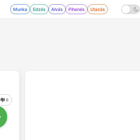
Munka
Edzés
Alvás
Pihenés
Utazás
0