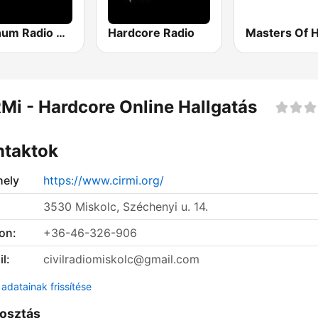
Platinum Radio HardStyle
Hardcore Radio
Mi - Hardcore Online Hallgatás
ntaktok
ely
https://www.cirmi.org/
3530 Miskolc, Széchenyi u. 14.
on:
+36-46-326-906
l:
civilradiomiskolc@gmail.com
adatainak frissítése
osztás