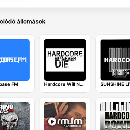
olódó állomások
base FM
Hardcore Will Never Die