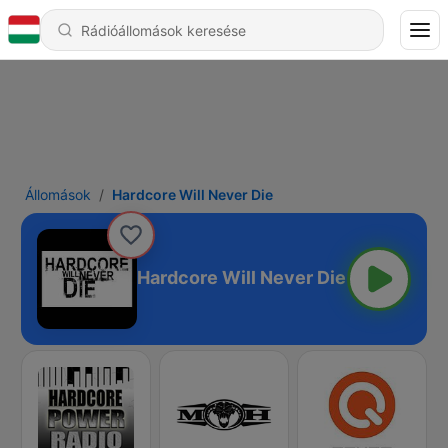
Állomások
Hardcore Will Never Die
Hardcore Will Never Die