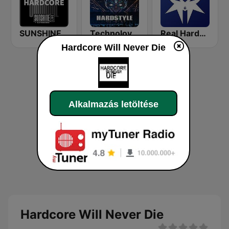
SUNSHINE LIVE - Hardcore
Technolovers - HARDSTYLE
Real Hardstyle
Hardcore Will Never Die
Alkalmazás letöltése
Hardcore Will Never Die