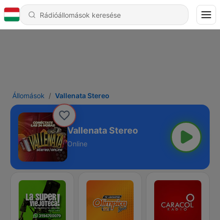
Állomások
Vallenata Stereo
Vallenata Stereo
Online