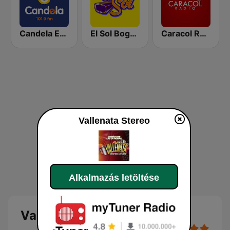
Candela Estereo 101.9 FM
El Sol Bogotá
Caracol Radio Medellín
Vallenata Stereo
Alkalmazás letöltése
Vallenata Stereo