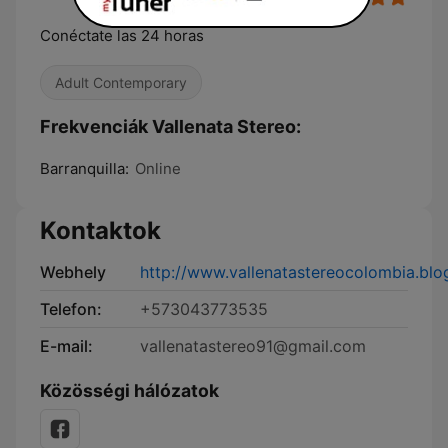
Conéctate las 24 horas
Adult Contemporary
Frekvenciák Vallenata Stereo:
Barranquilla:
Online
Kontaktok
Webhely
http://www.vallenatastereocolombia.bl
Telefon:
+573043773535
E-mail:
vallenatastereo91@gmail.com
Közösségi hálózatok