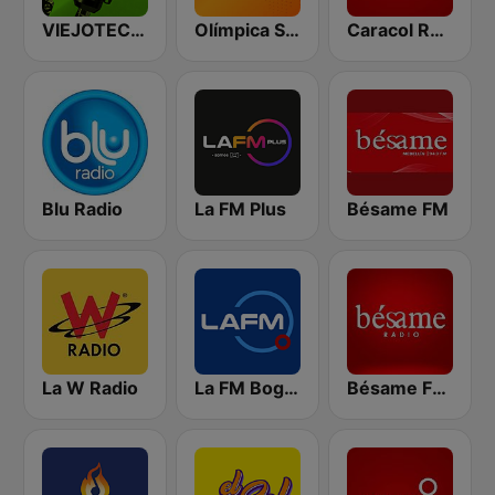
VIEJOTECA "para Beber y Gozar"
Olímpica Stereo - Medellín 104.9 FM
Caracol Radio
Blu Radio
La FM Plus
Bésame FM
La W Radio
La FM Bogotá
Bésame FM Bogotá