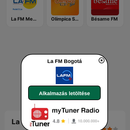
La FM Medellín
Olímpica Stereo - Medellín 104.9 FM
Bésame FM
La FM Bogotá
Alkalmazás letöltése
La FM Bogotá