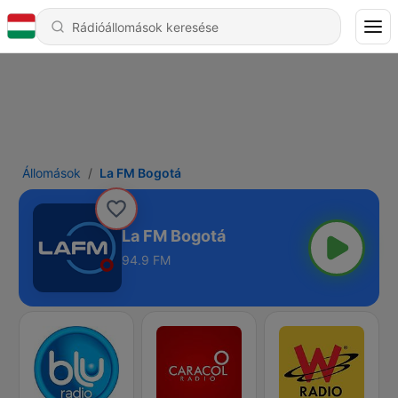
Állomások
La FM Bogotá
La FM Bogotá
94.9 FM