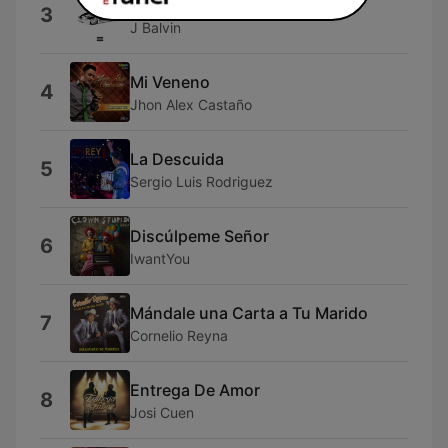
Origami
3
J Balvin
Mi Veneno
4
Jhon Alex Castaño
La Descuida
5
Sergio Luis Rodriguez
Discúlpeme Señor
6
IwantYou
Mándale una Carta a Tu Marido
7
Cornelio Reyna
Entrega De Amor
8
Josi Cuen