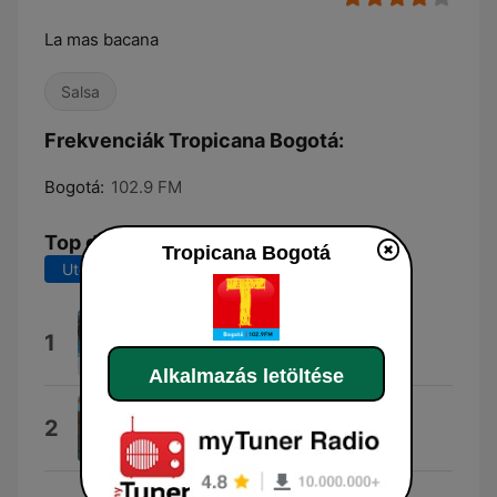
La mas bacana
Salsa
Frekvenciák Tropicana Bogotá:
Bogotá:
102.9 FM
Top dalok
Tropicana Bogotá
Utolsó 7 nap
Utolsó 30 nap
Vivir Así Es Morir de Amor
1
David Velardo
Alkalmazás letöltése
La Banda Del Carro Rojo
2
Los Tigres del Norte