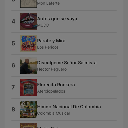
Mon Laferte
Antes que se vaya
4
MUDD
Parate y Mira
5
Los Pericos
Disculpeme Señor Salmista
6
Hector Peguero
Florecita Rockera
7
Aterciopelados
Himno Nacional De Colombia
8
Colombia Musical