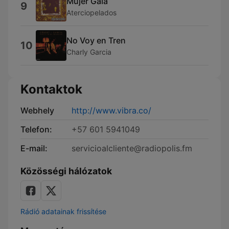
Mujer Gala
9
Aterciopelados
No Voy en Tren
10
Charly Garcia
Kontaktok
Webhely
http://www.vibra.co/
Telefon:
+57 601 5941049
E-mail:
servicioalcliente@radiopolis.fm
Közösségi hálózatok
Rádió adatainak frissítése