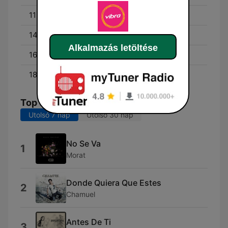
11:00 - 14:00
Espacio musical
14:00 - 16:00
Tardes de Buena Vibra
Alkalmazás letöltése
16:00 - 18:00
El Vibratorio
18:00 - 00:00
Rock And Planch
Top dalok
Utolsó 7 nap
Utolsó 30 nap
No Se Va
1
Morat
Donde Quiera Que Estes
2
Chamuel
Antes De Ti
3