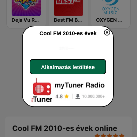
Deja Vu Rádió
Best FM Budapest
OXYGEN MUSIC
Cool FM 2010-es évek
Alkalmazás letöltése
Cool FM 2010-es évek online