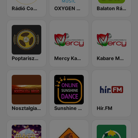
Rádió Comedy
OXYGEN MUSIC
Balaton Rádió
Poptarisznya Oldies
Mercy Kabaré
Kabare Magyar Radio
Nosztalgia rádió
Sunshine Rádió Dance
Hír.FM