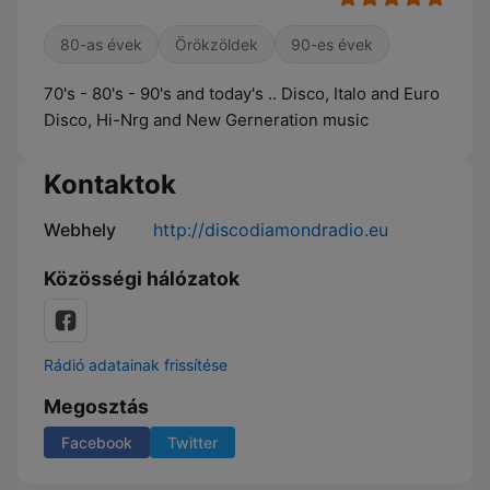
80-as évek
Örökzöldek
90-es évek
70's - 80's - 90's and today's .. Disco, Italo and Euro
Disco, Hi-Nrg and New Gerneration music
Kontaktok
Webhely
http://discodiamondradio.eu
Közösségi hálózatok
Rádió adatainak frissítése
Megosztás
Facebook
Twitter