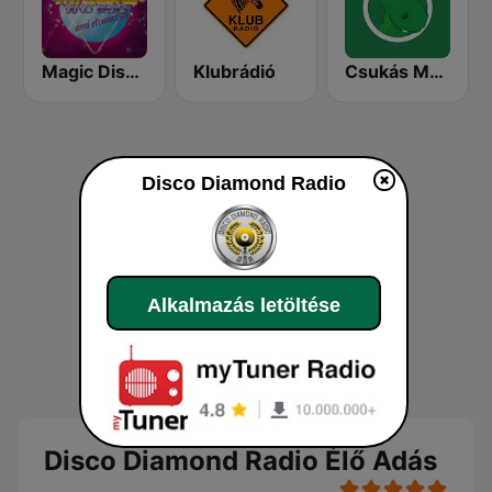
Magic Disco Rádió
Klubrádió
Csukás Meserádió
Disco Diamond Radio
Alkalmazás letöltése
Disco Diamond Radio Élő Adás