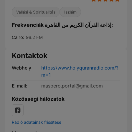
Vallási & Spiritualitás
Iszlám
Frekvenciák إذاعة القرآن الكريم من القاهرة:
Cairo:
98.2 FM
Kontaktok
Webhely
https://www.holyquranradio.com/?
m=1
E-mail:
maspero.portal@gmail.com
Közösségi hálózatok
Rádió adatainak frissítése