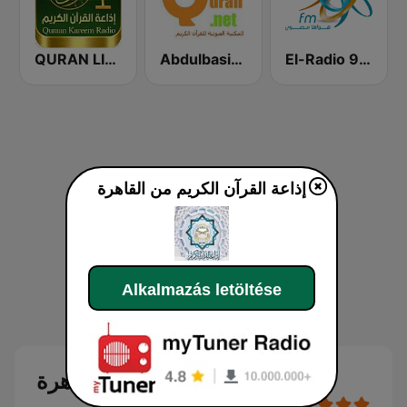
QURAN LIVE RADIO
Abdulbasit Abdulsamad WARSH Radio
El-Radio‎ 9090 (الراديو٩٠٩٠)
إذاعة القرآن الكريم من القاهرة
Alkalmazás letöltése
إذاعة القرآن الكريم من القاهرة