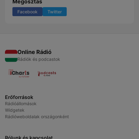
Megosztás
Facebook
Twitter
Online Rádió
Rádiók és podcastok
Erőforrások
Rádióállomások
Widgetek
Rádióweboldalak országonként
Rólunk és kapcsolat