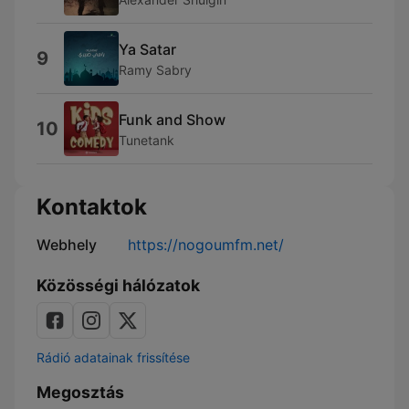
Ya Satar
9
Ramy Sabry
Funk and Show
10
Tunetank
Kontaktok
Webhely
https://nogoumfm.net/
Közösségi hálózatok
Rádió adatainak frissítése
Megosztás