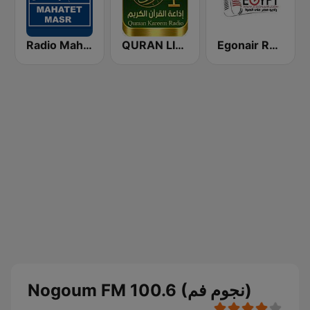
Radio Mahatet Masr (محطة مصر)
QURAN LIVE RADIO
Egonair Radio (راديو مصر على الهوا)
Nogoum FM 100.6 (نجوم فم)