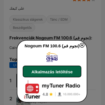
على كيفك
Klasszikus slágerek
Tánc / EDM
Beszélgetős
Frekvenciák Nogoum FM 100.6 (نجوم فم):
Nogoum FM 100.6 (نجوم فم)
Cairo:
100.6 FM
Top dalok
Utolsó 7 nap
Utolsó 30 nap
Alkalmazás letöltése
Alby
1
Amr Diab
Ừ Thì Tôi Ế
2
Duy Tuyên