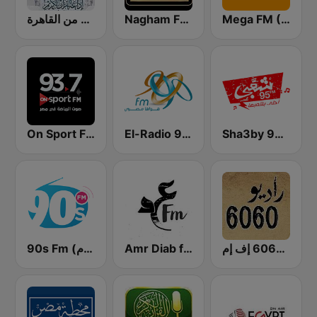
Mega FM (ميجا إف إم)
Nagham FM 105.3 (نغم إف إم)
إذاعة القرآن الكريم من القاهرة
On Sport FM
El-Radio‎ 9090 (الراديو٩٠٩٠)
Sha3by 95 FM
راديو 6060 إف إم
Amr Diab fm عمرو دياب
90s Fm (تسعينات اف ام)