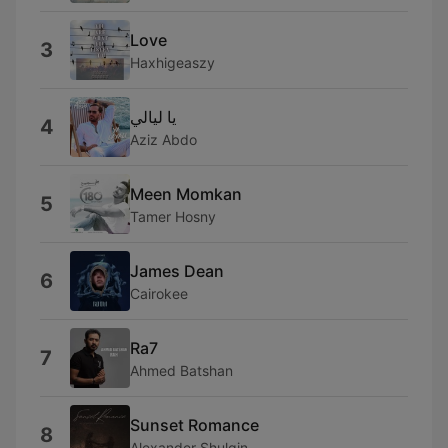
Love
3
Haxhigeaszy
يا ليالي
4
Aziz Abdo
Meen Momkan
5
Tamer Hosny
James Dean
6
Cairokee
Ra7
7
Ahmed Batshan
Sunset Romance
8
Alexander Shulgin