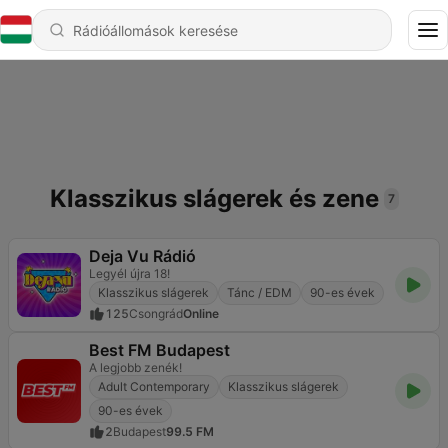
Klasszikus slágerek és zene
7
Deja Vu Rádió
Legyél újra 18!
Klasszikus slágerek
Tánc / EDM
90-es évek
125
Csongrád
Online
Best FM Budapest
A legjobb zenék!
Adult Contemporary
Klasszikus slágerek
90-es évek
2
Budapest
99.5 FM