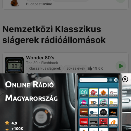
Budapest
Online
Nemzetközi Klasszikus
slágerek rádióállomások
Wonder 80's
The 80's Flashback
Klasszikus slágerek
80-as évek
19.6K
Online
RDS - Radio Dimensione Suono
100% Grandi Successi
Pop / Top 40
Klasszikus slágerek
24K
103.0 FM
America's Greatest 70s Hits
All the Hits... All the time!
Klasszikus slágerek
Örökzöldek
1.1K
Online