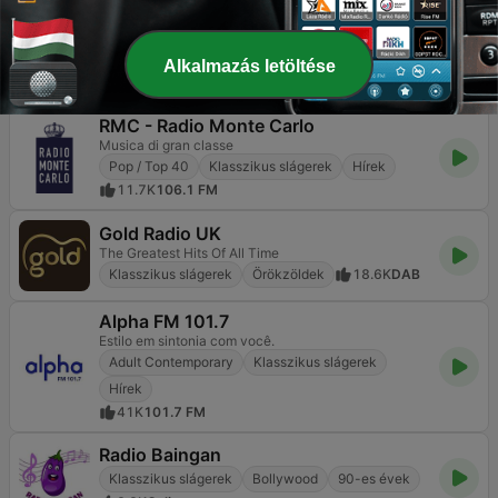
Joe
Good times, great music
Klasszikus slágerek
80-as évek
Örökzöldek
Alkalmazás letöltése
9.4K
103.6 FM
RMC - Radio Monte Carlo
Musica di gran classe
Pop / Top 40
Klasszikus slágerek
Hírek
11.7K
106.1 FM
Gold Radio UK
The Greatest Hits Of All Time
Klasszikus slágerek
Örökzöldek
18.6K
DAB
Alpha FM 101.7
Estilo em sintonia com você.
Adult Contemporary
Klasszikus slágerek
Hírek
41K
101.7 FM
Radio Baingan
Klasszikus slágerek
Bollywood
90-es évek