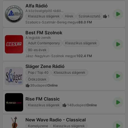
Alfa Rádió
A közösségépítő rádió...
Klasszikus slágerek
Hírek
Szórakoztató
1
Szabolcs-Szatmár-Bereg megye
88.0 FM
Best FM Szolnok
A legjobb zenék
Adult Contemporary
Klasszikus slágerek
90-es évek
Jász-Nagykun-Szolnok megye
102.4 FM
Sláger Zene Rádió
Pop / Top 40
Klasszikus slágerek
Örökzöldek
3
Budapest
Online
Rise FM Classic
Klasszikus slágerek
14
Budapest
Online
New Wave Radio - Classical
Komolyzene
Klasszikus slágerek