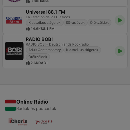
3.8K
Online
Universal 88.1 FM
La Estación de los Clásicos
Klasszikus slágerek
80-as évek
Örökzöldek
14.6K
88.1 FM
RADIO BOB!
RADIO BOB! – Deutschlands Rockradio
Adult Contemporary
Klasszikus slágerek
Örökzöldek
2.6K
DAB+
Online Rádió
Rádiók és podcastok