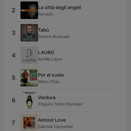
La città degli angeli
2
Korrado
Tabù
3
Serena Brancale
LAURO
4
Achille Lauro
Por el suelo
5
Manu Chao
Verdura
6
Pinguini Tattici Nucleari
Almost Love
7
Sabrina Carpenter