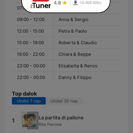
07:00 - 09:00
Tutti pazzi per RDS
09:00 - 12:00
Anna & Sergio
12:00 - 15:00
Petra & Paolo
15:00 - 19:00
Roberta & Claudio
19:00 - 22:00
Chiara & Beppe
22:00 - 00:00
Elisabetta & Renzo
22:00 - 00:00
Danny & Filippo
Top dalok
Utolsó 7 nap
Utolsó 30 nap
La partita di pallone
1
Rita Pavone