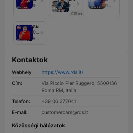
per
a
di
RDS 100% Grandi Successi
RDS 100% Grandi Successi - Epizód 1006
RDS 100% Grandi Successi
RDS
Tutti
RDS
3 weeks ago
Pazzi
per
RDS
Giacomo
Ciccio
Valenti
RDS 100% Grandi Successi
a
Tutti
Pazzi
Kontaktok
per
RDS
Webhely
https://www.rds.it/
Cím:
Via Piccio Pier Ruggero, 5500136
Roma RM, Italia
Telefon:
+39 06 377041
E-mail:
customercare@rds.it
Közösségi hálózatok