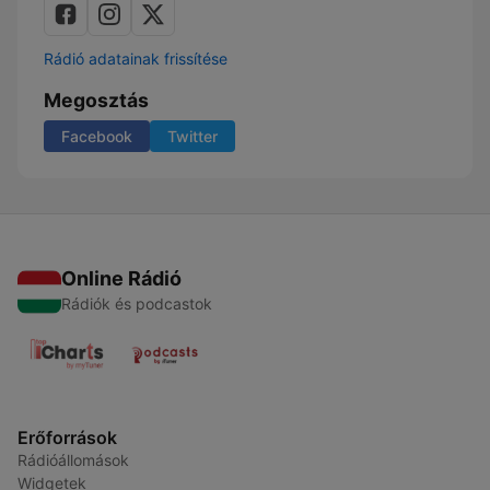
Rádió adatainak frissítése
Megosztás
Facebook
Twitter
Online Rádió
Rádiók és podcastok
Erőforrások
Rádióállomások
Widgetek