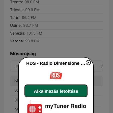
Trento:
98.0 FM
Trieste:
99.9 FM
Turin:
96.4 FM
Udine:
93.7 FM
Venezia:
101.5 FM
Verona:
98.8 FM
Műsorújság
RDS - Radio Dimensione Suono
Hét
Ked
Sze
Csü
Pén
Szo
Vas
Idő
Műsor
00:00 - 01:00
Danny & Filippo
Alkalmazás letöltése
01:00 - 05:00
Corrado Trisoglio
05:00 - 07:00
Tutti pazzi per RDS