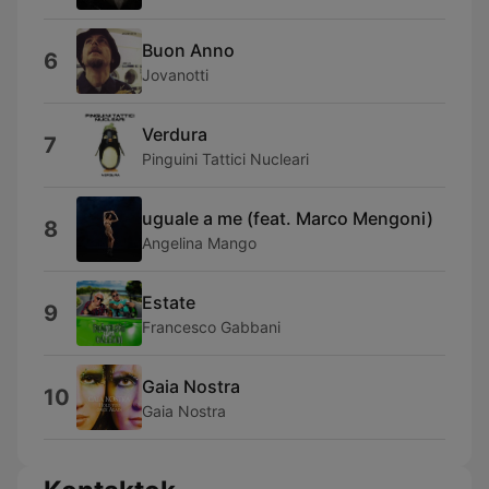
Buon Anno
6
Jovanotti
Verdura
7
Pinguini Tattici Nucleari
uguale a me (feat. Marco Mengoni)
8
Angelina Mango
Estate
9
Francesco Gabbani
Gaia Nostra
10
Gaia Nostra