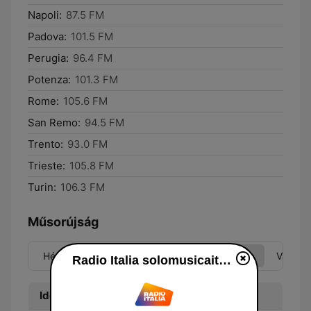
Napoli:
87.5 FM
Padova:
101.5 FM
Perugia:
96.4 FM
Potenza:
101.3 FM
Rome:
105.6 FM
San Remo:
94.5 FM
Trento:
93.0 FM
Trieste:
105.8 FM
Turin:
106.3 FM
Műsorújság
Hét
Ked
Sze
Csü
Pén
Szo
Vas
Radio Italia solomusicaitaliana
Idő
Műsor