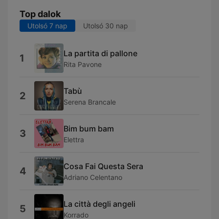
Top dalok
Utolsó 7 nap
Utolsó 30 nap
La partita di pallone
1
Rita Pavone
Tabù
2
Serena Brancale
Bim bum bam
3
Elettra
Cosa Fai Questa Sera
4
Adriano Celentano
La città degli angeli
5
Korrado