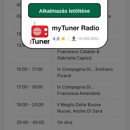
00:00 - 09:00
On Air
Alkalmazás letöltése
09:00 - 12:00
In Compagnia Di... Fiorella
Felisatti
12:00 - 13:00
Classifica
13:00 - 15:00
In Compagnia Di...
Francesco Cataldo &
Gabriella Capizzi
15:00 - 17:00
In Compagnia Di... Emiliano
Picardi
17:00 - 19:00
In Compagnia Di...
Francesca Amendola
19:00 - 20:00
Il Meglio Delle Buone
Nuove, Anche Di Sera
20:00 - 00:00
On Aire