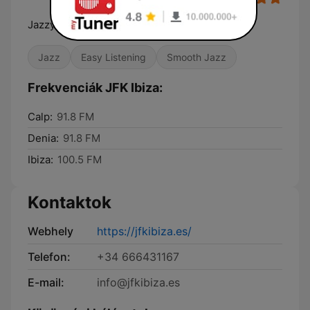
Jazzy Funky & Kool
Jazz
Easy Listening
Smooth Jazz
Frekvenciák JFK Ibiza:
Calp:
91.8 FM
Denia:
91.8 FM
Ibiza:
100.5 FM
Kontaktok
Webhely
https://jfkibiza.es/
Telefon:
+34 666431167
E-mail:
info@jfkibiza.es