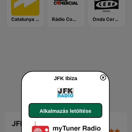
Catalunya Ràdio
Rádio Comercial
Onda Cero Madrid
JFK Ibiza
Alkalmazás letöltése
JFK Ibiza