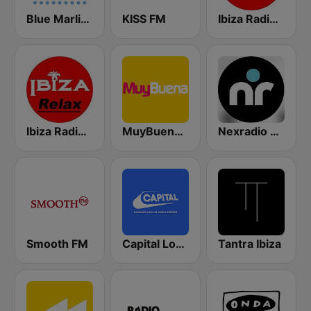
Blue Marlin Ibiza Radio
KISS FM
Ibiza Radios - Smooth Jazz
Ibiza Radios - Relax
MuyBuena Ibiza
Nexradio Demo stream
Smooth FM
Capital London
Tantra Ibiza