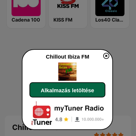
Cadena 100
KISS FM
Los40 Classic
Chillout Ibiza FM
Alkalmazás letöltése
Chillout Ibiza FM