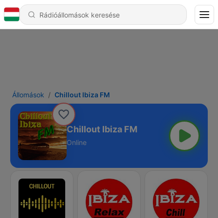
Állomások
Chillout Ibiza FM
Chillout Ibiza FM
Online