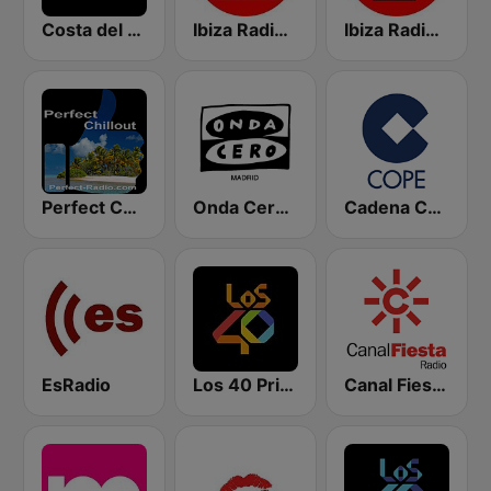
Costa del Mar Chillout
Ibiza Radios - Relax
Ibiza Radios - Chill
Perfect Chillout
Onda Cero Madrid
Cadena COPE
EsRadio
Los 40 Principales
Canal Fiesta Radio