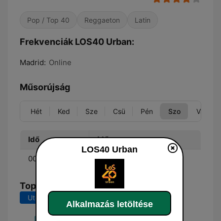
Pop / Top 40
Reggaeton
Latin
Frekvenciák LOS40 Urban:
Madrid:
Online
Műsorújság
Hét
Ked
Sze
Csü
Pén
Szo
Vas
Idő
Műsor
LOS40 Urban
00:00 - 23:59
Fórmula La Ke Buena
Top dalok
Utolsó 7 nap
Utolsó 30 nap
Alkalmazás letöltése