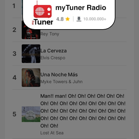
4+
1
Omar Courtz
Hoy
2
Rey Tony
La Cerveza
3
Elvis Crespo
Una Noche Más
4
Myke Towers & Juhn
Man!! man! Oh! Oh! Oh! Oh! Oh! Oh!
Oh! Oh! Oh! Oh! Oh! Oh! Oh! Oh! Oh!
Oh! Oh! Oh! Oh! Oh! Oh! Oh! Oh! Oh!
5
Oh! Oh! Oh! Oh! Oh! Oh! Oh! Oh! Oh!
Oh! Oh!
Lost At Sea