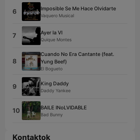
Imposible Se Me Hace Olvidarte
6
Vaquero Musical
Ayer la VI
7
Quique Montes
Cuando No Era Cantante (feat.
8
Yung Beef)
El Bogueto
King Daddy
9
Daddy Yankee
BAILE INoLVIDABLE
10
Bad Bunny
Kontaktok